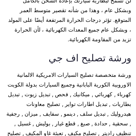
لن تسمح لبطارية سيارتك بإعادة الشحن بالكامل
وبشكل عام ، وهذا من شأنه تقصير متوسط ​​العمر
المتوقع. تؤثر درجات الحرارة المرتفعة أيضًا على المولد
، وبشكل عام جميع المعدات الكهربائية ، لأن الحرارة
تزيد من المقاومة الكهربائية.
ورشة تصليح اف جي
ورشة متخصصة تصليح السيارات الامريكية الالمانية
الاوروبية الكورية البابانية وجميع السيارات بدولة الكويت
كهرباء , كهربائي , ميكانيك , فحص , تبديل زيوت , تبديل
بطاريات , تبديل اطارات تواير , تصليح معاونات
هيدروليك , تبديل سلف , دينمو , سفايف , ميزان , رجفية
, سحقية , حدادة , صبغ , قطع غيار , بوليش , غسيل ,
تنظيف راديتر , تصليح مكيف , تعبئة غاو المكيف , تصليح