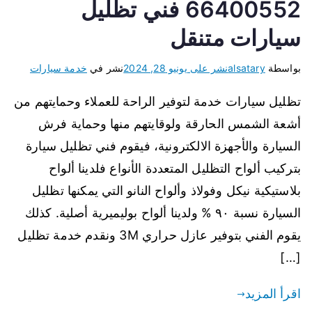
66400552 فني تظليل
سيارات متنقل
بواسطة
alsatary
نشر على
يونيو 28, 2024
نشر في
خدمة سيارات
تظليل سيارات خدمة لتوفير الراحة للعملاء وحمايتهم من
أشعة الشمس الحارقة ولوقايتهم منها وحماية فرش
السيارة والأجهزة الالكترونية، فيقوم فني تظليل سيارة
بتركيب ألواح التظليل المتعددة الأنواع فلدينا ألواح
بلاستيكية نيكل وفولاذ وألواح النانو التي يمكنها تظليل
السيارة نسبة ٩٠ % ولدينا ألواح بوليميرية أصلية. كذلك
يقوم الفني بتوفير عازل حراري 3M ونقدم خدمة تظليل
[…]
اقرأ المزيد