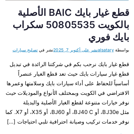
قطع غيار بايك BAIC الأصلية
بالكويت 50805535 سكراب
بايك فوري
بواسطة
alsatary
نشر على
أكتوبر 7, 2025
نشر في
تصليح سيارات
قطع غيار بايك نرحب بكم في شركتنا الرائدة في تبديل
قطع غيار سيارات بايك حيث تعد قطع الغيار عنصراً
أساسياً للحفاظ على أداء سيارات بايك وسلامتها وعمرها
الافتراضي في الكويت وبمختلف الأنواع والموديلات حيث
نوفر خيارات متنوعة لقطع الغيار الأصلية والبديلة
مثل BJ30e، أو BJ40 C، أو BJ60، أو X35، أو X7. كما
نوفر خدمات تركيب وصيانة احترافية تلبي احتياجات […]