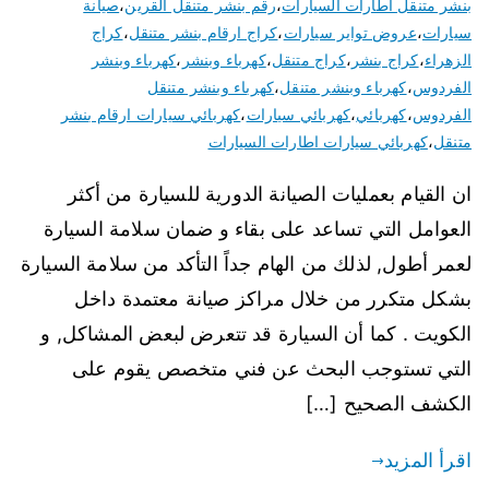
بنشر متنقل اطارات السيارات
،
رقم بنشر متنقل القرين
،
صيانة
سيارات
،
عروض تواير سيارات
،
كراج ارقام بنشر متنقل
،
كراج
الزهراء
،
كراج بنشر
،
كراج متنقل
،
كهرباء وبنشر
،
كهرباء وبنشر
الفردوس
،
كهرباء وبنشر متنقل
،
كهرباء وبنشر متنقل
الفردوس
،
كهربائي
،
كهربائي سيارات
،
كهربائي سيارات ارقام بنشر
متنقل
،
كهربائي سيارات اطارات السيارات
ان القيام بعمليات الصيانة الدورية للسيارة من أكثر
العوامل التي تساعد على بقاء و ضمان سلامة السيارة
لعمر أطول, لذلك من الهام جداً التأكد من سلامة السيارة
بشكل متكرر من خلال مراكز صيانة معتمدة داخل
الكويت . كما أن السيارة قد تتعرض لبعض المشاكل, و
التي تستوجب البحث عن فني متخصص يقوم على
الكشف الصحيح […]
اقرأ المزيد