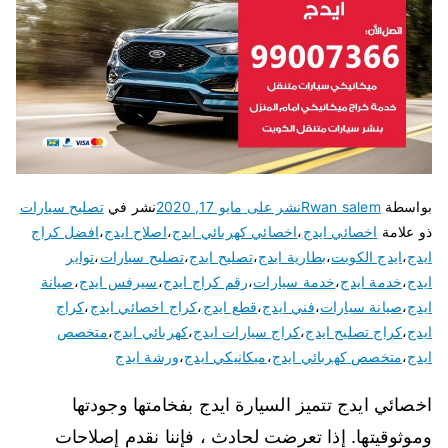
بواسطة
Rwan salem
نشر على
مايو 17, 2020
نشر في
تصليح سيارات
ذو علامة
اخصائي ايدج
،
اخصائي كهربائي ايدج
،
اصلاح ايدج
،
افضل كراج
ايدج
،
ايدج الكويت
،
بطارية ايدج
،
تصليح ايدج
،
تصليح سيارات
،
تواير
ايدج
،
خدمة ايدج
،
خدمة سيارات
،
رقم كراج ايدج
،
سيرفس ايدج
،
صيانة
ايدج
،
صيانة سيارات
،
فني ايدج
،
قطع ايدج
،
كراج اخصائي ايدج
،
كراج
ايدج
،
كراج تصليح ايدج
،
كراج سيارات ايدج
،
كهربائي ايدج
،
متخصص
ايدج
،
متخصص كهربائي ايدج
،
ميكانيكي ايدج
،
ورشة ايدج
اخصائي ايدج تتميز السيارة ايدج بفخامتها وجودتها
وموثوقيتها. إذا تعرضت لحادث ، فإننا نقدم إصلاحات