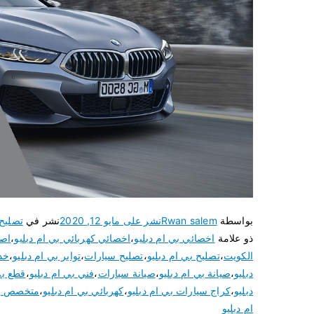
بواسطة
Rwan salem
نشر على
مايو 12, 2020
نشر في
تصليح
ذو علامة
اخصائي بي ام دبليو
،
اخصائي كهربائي بي ام دبليو
،
اصل
الكويت
،
تصليح بي ام دبليو
،
تصليح سيارات
،
تواير بي ام دبليو
،
خدم
دبليو
،
صيانة بي ام دبليو
،
صيانة سيارات
،
فني بي ام دبليو
،
قطع بي
دبليو
،
كراج سيارات بي ام دبليو
،
كهربائي بي ام دبليو
،
متخصص بي
ام دبليو