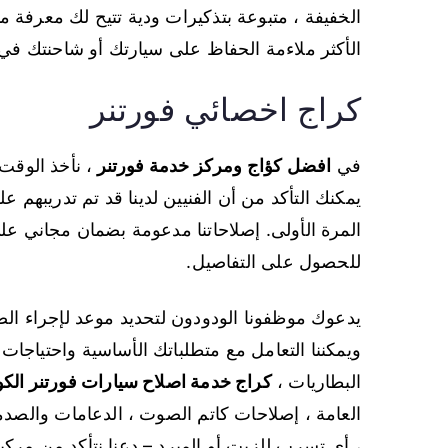
الخفيفة ، متبوعة بتذكيرات ودية تتيح لك معرفة 
الأكثر ملاءمة الحفاظ على سيارتك أو شاحنتك 
كراج اخصائي فورتنر
في
افضل كؤاج ومركز خدمة فورتنر
، نأخذ الوقت 
يمكنك التأكد من أن الفنيين لدينا قد تم تدريبهم
المرة الأولى. إصلاحاتنا مدعومة بضمان مجاني ع
للحصول على التفاصيل.
يدعوك موظفونا الودودون لتحديد موعد لإجراء الص
ويمكننا التعامل مع متطلباتك الأساسية واحتياجات ال
البطاريات ،
كراج خدمة اصلاح سيارات فورتنر الك
العامة ، إصلاحات كاتم الصوت ، الدعامات والصدم
، أي تسرب للزيت أو المبرد – دعنا نتأكد من مرك