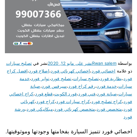
بواسطة
Rwan salem
نشر على
مايو 12, 2020
نشر في
تصليح سيارات
ذو علامة
اخصائي فورد
،
اخصائي كهربائي فورد
،
اصلاح فورد
،
افضل كراج
فورد
،
بطارية فورد
،
تصليح سيارات
،
تصليح فورد
،
تواير فورد
،
خدمة
سيارات
،
خدمة فورد
،
رقم كراج فورد
،
سيرفس فورد
،
صيانة
سيارات
،
صيانة فورد
،
فني فورد
،
فورد الكويت
،
قطع فورد
،
كراج اخصائي
فورد
،
كراج تصليح فورد
،
كراج سيارات فورد
،
كراج فورد
،
كهربائي
فورد
،
متخصص فورد
،
متخصص كهربائي فورد
،
ميكانيكي فورد
،
ورشة
فورد
اخصائي فورد تتميز السيارة بفخامتها وجودتها وموثوقيتها.