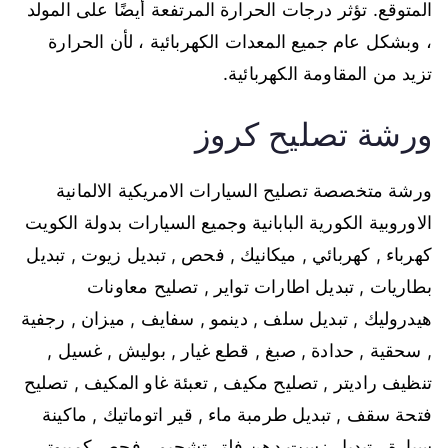
المتوقع. تؤثر درجات الحرارة المرتفعة أيضًا على المولد
، وبشكل عام جميع المعدات الكهربائية ، لأن الحرارة
تزيد من المقاومة الكهربائية.
ورشة تصليح كروز
ورشة متخصصة تصليح السيارات الامريكية الالمانية
الاوروبية الكورية البابانية وجميع السيارات بدولة الكويت
كهرباء , كهربائي , ميكانيك , فحص , تبديل زيوت , تبديل
بطاريات , تبديل اطارات تواير , تصليح معاونات
هيدروليك , تبديل سلف , دينمو , سفايف , ميزان , رجفية
, سحقية , حدادة , صبغ , قطع غيار , بوليش , غسيل ,
تنظيف راديتر , تصليح مكيف , تعبئة غاو المكيف , تصليح
فتحة سقف , تبديل طرمبة ماء , قير اتوماتيك , ماكينة
سيارة , تبديل زست دهن فلتر تشحيم , فحص كمبيوتر ,