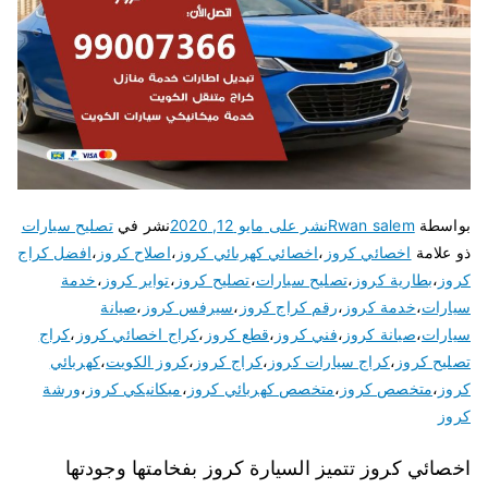
بواسطة
Rwan salem
نشر على
مايو 12, 2020
نشر في
تصليح سيارات
ذو علامة
اخصائي كروز
،
اخصائي كهربائي كروز
،
اصلاح كروز
،
افضل كراج
كروز
،
بطارية كروز
،
تصليح سيارات
،
تصليح كروز
،
تواير كروز
،
خدمة
سيارات
،
خدمة كروز
،
رقم كراج كروز
،
سيرفس كروز
،
صيانة
سيارات
،
صيانة كروز
،
فني كروز
،
قطع كروز
،
كراج اخصائي كروز
،
كراج
تصليح كروز
،
كراج سيارات كروز
،
كراج كروز
،
كروز الكويت
،
كهربائي
كروز
،
متخصص كروز
،
متخصص كهربائي كروز
،
ميكانيكي كروز
،
ورشة
كروز
اخصائي كروز تتميز السيارة كروز بفخامتها وجودتها