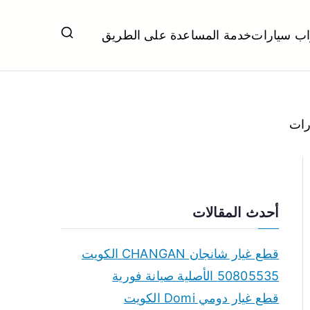
اب سيارات
خدمة المساعدة على الطريق
ل تبديل بطاريات بارخص الاسعار
أحدث المقالات
قطع غيار شانجان CHANGAN الكويت
50805535 الأصلية صيانة فورية
قطع غيار دومي Domi الكويت