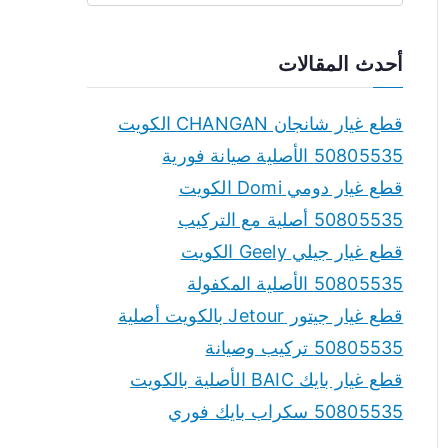
e
a
أحدث المقالات
r
c
قطع غيار شانجان CHANGAN الكويت
h
50805535 الأصلية صيانة فورية
f
قطع غيار دومي Domi الكويت
o
50805535 أصلية مع التركيب
r
قطع غيار جيلي Geely الكويت
:
50805535 الأصلية المكفولة
قطع غيار جيتور Jetour بالكويت أصلية
50805535 تركيب وصيانة
قطع غيار بايك BAIC الأصلية بالكويت
50805535 سكراب بايك فوري