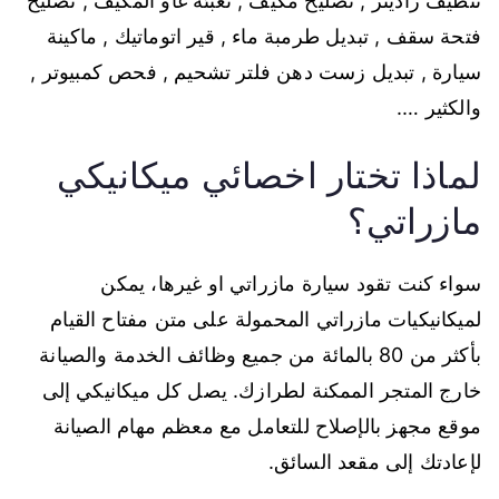
تنظيف راديتر , تصليح مكيف , تعبئة غاو المكيف , تصليح
فتحة سقف , تبديل طرمبة ماء , قير اتوماتيك , ماكينة
سيارة , تبديل زست دهن فلتر تشحيم , فحص كمبيوتر ,
والكثير ….
لماذا تختار اخصائي ميكانيكي
مازراتي؟
سواء كنت تقود سيارة مازراتي او غيرها، يمكن
لميكانيكيات مازراتي المحمولة على متن مفتاح القيام
بأكثر من 80 بالمائة من جميع وظائف الخدمة والصيانة
خارج المتجر الممكنة لطرازك. يصل كل ميكانيكي إلى
موقع مجهز بالإصلاح للتعامل مع معظم مهام الصيانة
لإعادتك إلى مقعد السائق.