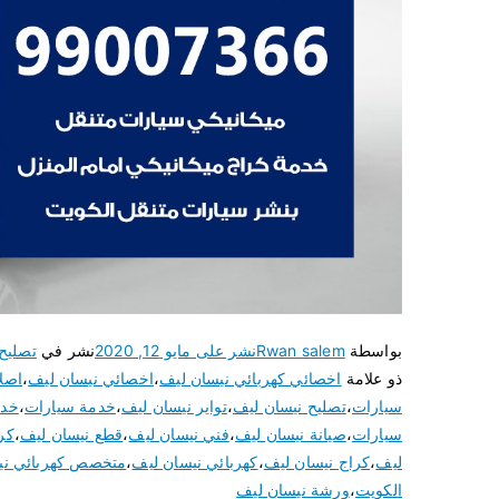
بواسطة
Rwan salem
نشر على
مايو 12, 2020
نشر في
تصليح
ذو علامة
اخصائي كهربائي نيسان ليف
،
اخصائي نيسان ليف
،
اصل
سيارات
،
تصليح نيسان ليف
،
تواير نيسان ليف
،
خدمة سيارات
،
خدم
سيارات
،
صيانة نيسان ليف
،
فني نيسان ليف
،
قطع نيسان ليف
،
كر
ليف
،
كراج نيسان ليف
،
كهربائي نيسان ليف
،
متخصص كهربائي ني
الكويت
،
ورشة نيسان ليف