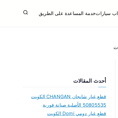
اب سيارات
خدمة المساعدة على الطريق
ل تبديل بطاريات بارخص الاسعار
أحدث المقالات
قطع غيار شانجان CHANGAN الكويت
50805535 الأصلية صيانة فورية
قطع غيار دومي Domi الكويت