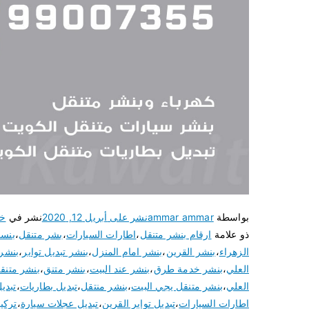
بواسطة
ammar ammar
نشر على
أبريل 12, 2020
نشر في
خد
ذو علامة
ارقام بنشر متنقل
،
اطارات السيارات
،
بشر متنقل
،
بنسر
الزهراء
،
بنشر القرين
،
بنشر امام المنزل
،
بنشر تبديل تواير
،
بنشر 
العلي
،
بنشر خدمة طرق
،
بنشر عند البيت
،
بنشر متنق
،
بنشر متنق
العلي
،
بنشر متنقل يجي البيت
،
بنشر منتقل
،
تبديل بطاريات
،
تبدي
اطارات السيارات
،
تبديل تواير القرين
،
تبديل عجلات سيارة
،
تركي