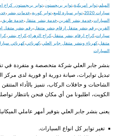
الميلم
،
تواير امريكية
،
تواير بريجستون
،
تواير بريجستون. كراج ا
سيارات 2020
،
تواير سيارة للبيع
،
تواير كورية
،
خدمات بنشر
،
خدم
السيارات
،
خدمة بنشر القرين
،
خدمة بنشر متنقل
،
خدمة طريق
،
ر
القرين
،
رقم بنشر متنقل ارقام بنشر متنقل
،
رقم بنشر متنقل اط
سيارات
،
كراج ارقام بنشر متنقل
،
كراج الزهراء
،
كراج بنشر
،
كراج
متنقل
،
كهرباء وبنشر متنقل جابر العلي
،
كهربائي
،
كهربائي سيار
السيارات
بنشر جابر العلي شركة متخصصة و متفردة في تقدي
تبديل توايرات، صيانة دورية او فورية لدى مركز ال
الشاحنات و حافلات الركاب، نتميز بالأداء المتت
الكويت، اطلبونا من أي مكان فنحن باتتظار تواصلك
يعنى بنشر جابر العلي بتوفير أمهر عاملي الميكانيك 
تغير تواير كل انواع السيارات.