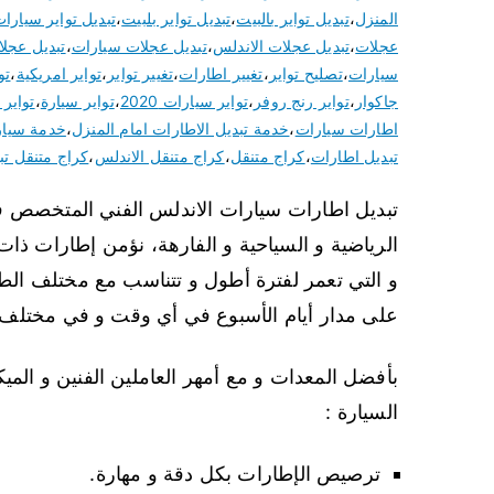
المنزل
،
تبديل تواير بالبيت
،
تبديل تواير بلبيت
،
تبديل تواير سيارا
عجلات
،
تبديل عجلات الاندلس
،
تبديل عجلات سيارات
،
تبديل عجل
سيارات
،
تصليح تواير
،
تغيير اطارات
،
تغيير تواير
،
تواير امريكية
،
تو
جاكوار
،
تواير رنج روفر
،
تواير سيارات 2020
،
تواير سيارة
،
تواير
اطارات سيارات
،
خدمة تبديل الاطارات امام المنزل
،
خدمة سيار
تبديل اطارات
،
كراج متنقل
،
كراج متنقل الاندلس
،
كراج متنقل تبد
تبديل اطارات سيارات الاندلس الفني المتخصص في 
الرياضية و السياحية و الفارهة، نؤمن إطارات ذات 
و التي تعمر لفترة أطول و تتناسب مع مختلف الطر
على مدار أيام الأسبوع في أي وقت و في مختلف ال
بأفضل المعدات و مع أمهر العاملين الفنين و الميك
السيارة :
ترصيص الإطارات بكل دقة و مهارة.