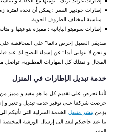
إطارات غراند تريك : نؤمنها مع الكفالة و تتنا
إطارات جوديير النسر : يمكن أن تخدم لفترة زمن
مناسبة لمختلف الظروف الجوية.
إطارات سوميتو اليابانية : مميزة بنوعيتها و متان
صديقي العميل إحرص دائما” على المحافظة على إ
و نحن لا نتوانى أبدا” عن إسداء النصح لك عند قي
المجال و نمتلك كل المهارات المطلوبة، تواصل معنا
خدمة تبديل الإطارات في المنزل
لأننا نحرص على تقديم كل ما هو مفيد و مميز من
حرصت شركتنا على توفير خدمة تبديل و تغير و 
يؤمن
بنشر متنقل
الخدمة المنزلية التي تأتيكم ال
بنا عند حاجتكم لنعد الى إرسال الورشة المختصة ا
الفنين.