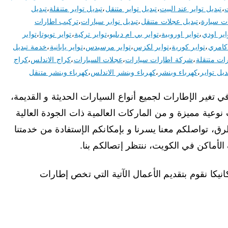
ت
،
تبديل تواير عند البيت
،
تبديل تواير متنقل
،
تبديل تواير متنقلة
،
تبديل
ات سيارة
،
تبديل عجلات متنقل
،
تبديل نوابر سيارات
،
تركيب اطارات
اير اودي
،
تواير اوروبية
،
تواير بي ام دبليو
،
تواير تركية
،
تواير تويوتا
،
تواير
 كامري
،
تواير كورية
،
تواير لكزس
،
تواير مرسيدس
،
تواير يابانية
،
خدمة تبديل
ات متنقلة
،
شركة اطارات سيارات
،
عجلات السيارات
،
كراج الاندلس
،
كراج
يل تواير
،
كهرباء وبنشر
،
كهرباء وبنشر الاندلس
،
كهرباء وبنشر متنقل
تغير الإطارات لجميع أنواع السيارات الحديثة و القديمة،
نوعية مميزة و من الماركات العالمية ذات الجودة العالية
ق، تواصلكم معنا يسرنا و بإمكانكم الإستفادة من خدمتنا
أماكن في الكويت، ننتظر إتصالكم بنا.
انيكا نقوم بتقديم الأعمال الآتية التي تخص إطارات