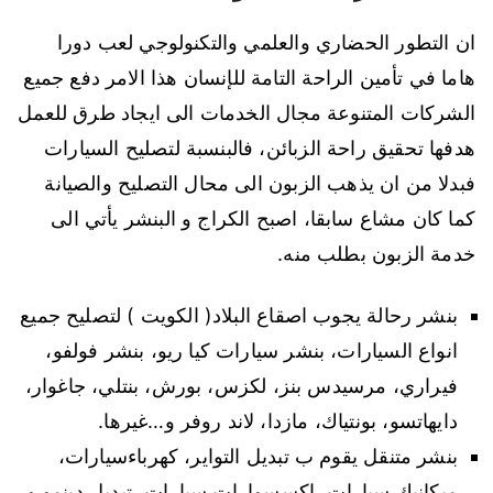
ان التطور الحضاري والعلمي والتكنولوجي لعب دورا
هاما في تأمين الراحة التامة للإنسان هذا الامر دفع جميع
الشركات المتنوعة مجال الخدمات الى ايجاد طرق للعمل
هدفها تحقيق راحة الزبائن، فالبنسبة لتصليح السيارات
فبدلا من ان يذهب الزبون الى محال التصليح والصيانة
كما كان مشاع سابقا، اصبح الكراج و البنشر يأتي الى
خدمة الزبون بطلب منه.
بنشر رحالة يجوب اصقاع البلاد( الكويت ) لتصليح جميع
انواع السيارات، بنشر سيارات كيا ريو، بنشر فولفو،
فيراري، مرسيدس بنز، لكزس، بورش، بنتلي، جاغوار،
دايهاتسو، بونتياك، مازدا، لاند روفر و…غيرها.
بنشر متنقل يقوم ب تبديل التواير، كهرباءسيارات،
ميكانيك سيارات، اكسسوارات سيارات، تبديل دينمو و