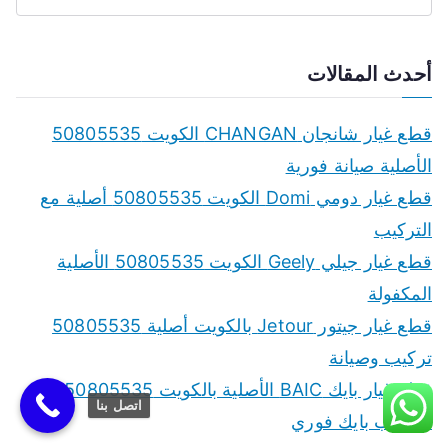
S
e
a
أحدث المقالات
r
c
قطع غيار شانجان CHANGAN الكويت 50805535
h
الأصلية صيانة فورية
f
قطع غيار دومي Domi الكويت 50805535 أصلية مع
o
التركيب
r
قطع غيار جيلي Geely الكويت 50805535 الأصلية
:
المكفولة
قطع غيار جيتور Jetour بالكويت أصلية 50805535
تركيب وصيانة
قطع غيار بايك BAIC الأصلية بالكويت 50805535
اتصل بنا
سكراب بايك فوري