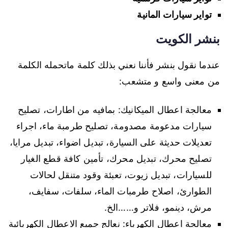
تواير سيارات المانية
بنشر الكويت
عندما نقول بنشر فأننا نعني بذلك كلمة ماتحمله الكلمة
من معنى واسع و متشعب:
معالجة اعطال الميكانيك: بمافيه من اطارات، تصليح
سيارات مدعومة مصدومة، تصليح طرمبة ماء، اجراء
تعديلات حديثة على السيارة، تبديل اضواء، تبديل مرايا،
تصليح محرك، تبديل محرك، تأمين كافة قطع الغيار
للسيارات، تبديل زيوت، تعبئة وقود متنقل لحالات
الطوارئ، اصلاح طرمبات الماء، سلفات، سفايف،
مرش، دينمو، فلاتر و……الخ.
معالجة اعطال الكهرباء: نعالج جميع الاعطال الكهربائية