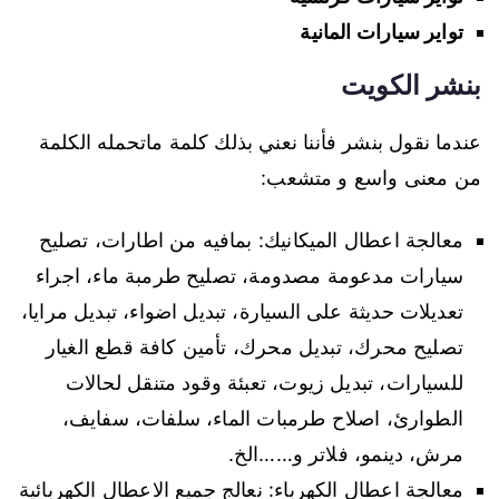
تواير سيارات المانية
بنشر الكويت
عندما نقول بنشر فأننا نعني بذلك كلمة ماتحمله الكلمة
من معنى واسع و متشعب:
معالجة اعطال الميكانيك: بمافيه من اطارات، تصليح
سيارات مدعومة مصدومة، تصليح طرمبة ماء، اجراء
تعديلات حديثة على السيارة، تبديل اضواء، تبديل مرايا،
تصليح محرك، تبديل محرك، تأمين كافة قطع الغيار
للسيارات، تبديل زيوت، تعبئة وقود متنقل لحالات
الطوارئ، اصلاح طرمبات الماء، سلفات، سفايف،
مرش، دينمو، فلاتر و……الخ.
معالجة اعطال الكهرباء: نعالج جميع الاعطال الكهربائية