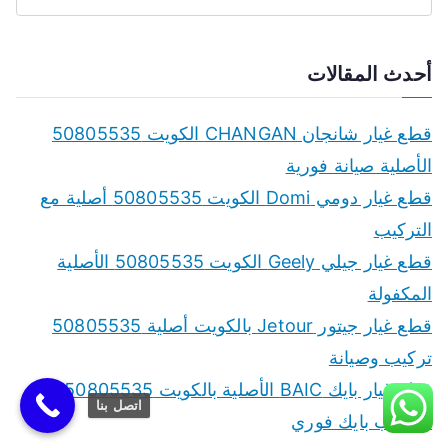
S
e
a
أحدث المقالات
r
c
قطع غيار شانجان CHANGAN الكويت 50805535
h
الأصلية صيانة فورية
f
قطع غيار دومي Domi الكويت 50805535 أصلية مع
o
التركيب
r
قطع غيار جيلي Geely الكويت 50805535 الأصلية
:
المكفولة
قطع غيار جيتور Jetour بالكويت أصلية 50805535
تركيب وصيانة
قطع غيار بايك BAIC الأصلية بالكويت 50805535
اتصل بنا
سكراب بايك فوري