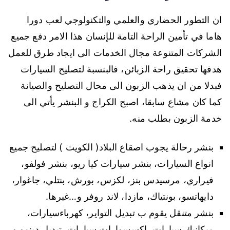
ان التطور الحضاري والعلمي والتكنولوجي لعب دورا
هاما في تأمين الراحة التامة للإنسان هذا الامر دفع جميع
الشركات المتنوعة مجال الخدمات الى ايجاد طرق للعمل
هدفها تحقيق راحة الزبائن، فالبنسبة لتصليح السيارات
فبدلا من ان يذهب الزبون الى محال التصليح والصيانة
كما كان مشاع سابقا، اصبح الكراج و البنشر يأتي الى
خدمة الزبون بطلب منه.
بنشر رحالة يجوب اصقاع البلاد( الكويت ) لتصليح جميع
انواع السيارات، بنشر سيارات كيا ريو، بنشر فولفو،
فيراري، مرسيدس بنز، لكزس، بورش، بنتلي، جاغوار،
دايهاتسو، بونتياك، مازدا، لاند روفر و…غيرها.
بنشر متنقل يقوم ب تبديل التواير، كهرباءسيارات،
ميكانيك سيارات، اكسسوارات سيارات، تبديل دينمو و