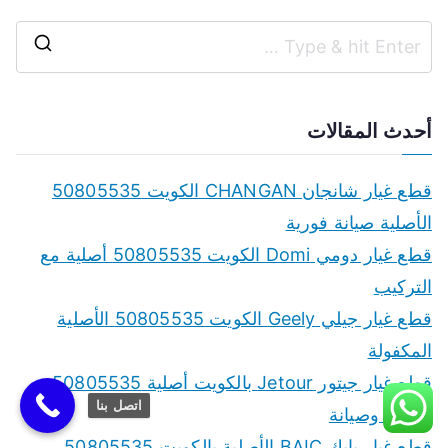
S
e
a
أحدث المقالات
r
c
قطع غيار شانجان CHANGAN الكويت 50805535
h
الأصلية صيانة فورية
f
قطع غيار دومي Domi الكويت 50805535 أصلية مع
o
التركيب
r
قطع غيار جيلي Geely الكويت 50805535 الأصلية
:
المكفولة
قطع غيار جيتور Jetour بالكويت أصلية 50805535
اتصل بنا
تركيب وصيانة
قطع غيار بايك BAIC الأصلية بالكويت 50805535