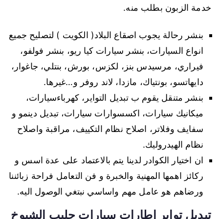
خدمة الزبون بطلب منه.
بنشر رحالة يجوب اصقاع البلاد( الكويت ) لتصليح جميع
انواع السيارات، بنشر سيارات كيا ريو، بنشر فولفو،
فيراري، مرسيدس بنز، لكزس، بورش، بنتلي، جاغوار،
دايهاتسو، بونتياك، مازدا، لاند روفر و…غيرها.
بنشر متنقل يقوم ب تبديل التواير، كهرباءسيارات،
ميكانيك سيارات، اكسسوارات سيارات، تبديل دينمو و
سفايف وفلاتر، اصلاح نظام التكييف، مراقبة واصلاح
نظام الهيدروليك.
ان اختيار الكوادر لدينا يتم بالاعتماد على عدة اسس و
ركائز اهمها المهنية والخبرة و فن التعامل فراحة زبائننا
ورضاهم هو عامل مهم واساسي نبتغي الوصول اليه.
تبديل تواير اطارات سيارات جليب الشيوخ