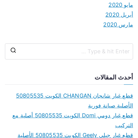
مايو 2020
أبريل 2020
مارس 2020
S
e
a
أحدث المقالات
r
c
قطع غيار شانجان CHANGAN الكويت 50805535
h
الأصلية صيانة فورية
f
قطع غيار دومي Domi الكويت 50805535 أصلية مع
o
التركيب
r
قطع غيار جيلي Geely الكويت 50805535 الأصلية