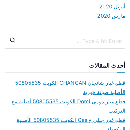
أبريل 2020
مارس 2020
S
e
a
أحدث المقالات
r
c
قطع غيار شانجان CHANGAN الكويت 50805535
h
الأصلية صيانة فورية
f
قطع غيار دومي Domi الكويت 50805535 أصلية مع
o
التركيب
r
قطع غيار جيلي Geely الكويت 50805535 الأصلية
:
المكفولة