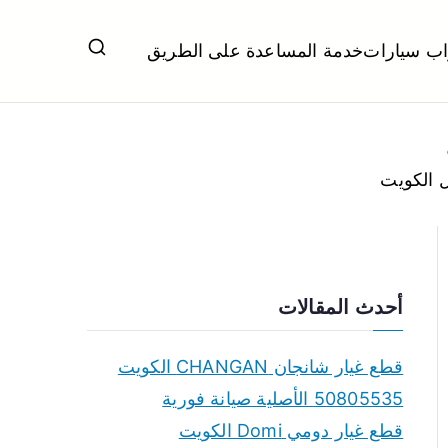
اب سيارات
خدمة المساعدة على الطريق
ل تبديل بطاريات بارخص الاسعار
أحدث المقالات
قطع غيار شانجان CHANGAN الكويت
50805535 الأصلية صيانة فورية
قطع غيار دومي Domi الكويت