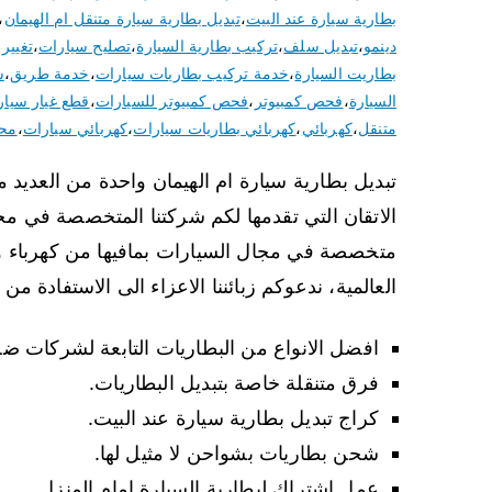
بطارية سيارة عند البيت
،
تبديل بطارية سيارة متنقل ام الهيمان
،
دينمو
،
تبديل سلف
،
تركيب بطارية السيارة
،
تصليح سيارات
،
تغيير 
بطاريت السيارة
،
خدمة تركيب بطاريات سيارات
،
خدمة طريق
،
س
السيارة
،
فحص كمبيوتر
،
فحص كمبيوتر للسيارات
،
قطع غيار سيار
متنقل
،
كهربائي
،
كهربائي بطاريات سيارات
،
كهربائي سيارات
،
محل
تبديل بطارية سيارة ام الهيمان واحدة من العديد م
الاتقان التي تقدمها لكم شركتنا المتخصصة في مجا
متخصصة في مجال السيارات بمافيها من كهرباء وق
العالمية، ندعوكم زبائننا الاعزاء الى الاستفادة من
افضل الانواع من البطاريات التابعة لشركات ضخ
فرق متنقلة خاصة بتبديل البطاريات.
كراج تبديل بطارية سيارة عند البيت.
شحن بطاريات بشواحن لا مثيل لها.
عمل اشتراك لبطارية السيارة امام المنزل.