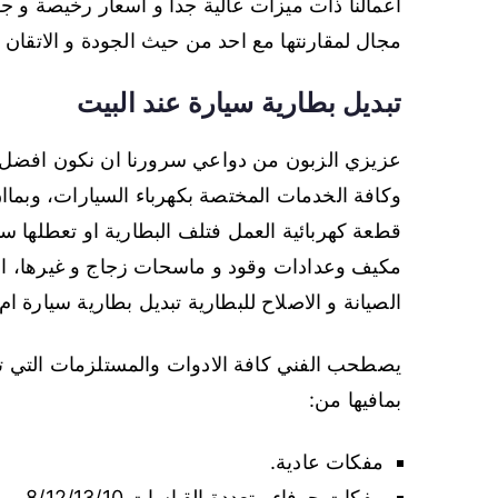
اعمالنا ذات ميزات عالية جدا و اسعار رخيصة و جودة 
مجال لمقارنتها مع احد من حيث الجودة و الاتقان
تبديل بطارية سيارة عند البيت
عزيزي الزبون من دواعي سرورنا ان نكون افضل 
وكافة الخدمات المختصة بكهرباء السيارات، وبماان
قطعة كهربائية العمل فتلف البطارية او تعطلها 
مكيف وعدادات وقود و ماسحات زجاج و غيرها، ا
الصيانة و الاصلاح للبطارية تبديل بطارية سيارة ام 
يصطحب الفني كافة الادوات والمستلزمات التي ت
بمافيها من:
مفكات عادية.
مفكات جوفاء متعددة القياسات 8/12/13/10.