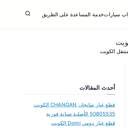
اب سيارات
خدمة المساعدة على الطريق
ل تبديل بطاريات بارخص الاسعار
أحدث المقالات
قطع غيار شانجان CHANGAN الكويت
50805535 الأصلية صيانة فورية
قطع غيار دومي Domi الكويت