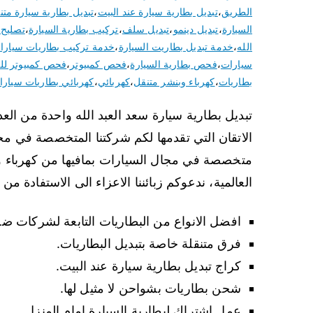
الطريق
،
تبديل بطارية سيارة عند البيت
،
تبديل بطارية سيارة متن
السيارة
،
تبديل دينمو
،
تبديل سلف
،
تركيب بطارية السيارة
،
تصليح 
الله
،
خدمة تبديل بطاريت السيارة
،
خدمة تركيب بطاريات سيارا
سيارات
،
فحص بطارية السيارة
،
فحص كمبيوتر
،
فحص كمبيوتر لل
بطاريات
،
كهرباء وبنشر متنقل
،
كهربائي
،
كهربائي بطاريات سيارا
تبديل بطارية سيارة سعد العبد الله واحدة من العد
الاتقان التي تقدمها لكم شركتنا المتخصصة في مجا
متخصصة في مجال السيارات بمافيها من كهرباء وق
العالمية، ندعوكم زبائننا الاعزاء الى الاستفادة من
افضل الانواع من البطاريات التابعة لشركات ضخ
فرق متنقلة خاصة بتبديل البطاريات.
كراج تبديل بطارية سيارة عند البيت.
شحن بطاريات بشواحن لا مثيل لها.
عمل اشتراك لبطارية السيارة امام المنزل.