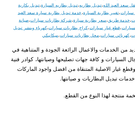
قل سعد العبد الله
،
تبديل بطاريه
،
تبديل بطاريه السيارة
،
تبديل بكارية
سيارات
،
تغيير بطارية السيارة
،
خدمة تبديل بطارية سيارة سعد العبد
ت
،
خدمة طريق
،
سعر بطارية سيارة
،
شركة بطاريات سيارات
،
صيانة
سيارات
،
قطع غيار سيارات
،
كراج بطاريات سيارات
،
كهرباء وبنشر تبديل
ت
،
كهربائي سيارات
،
محل بطاريات سيارات
،
ميكانيكي
يد من الخدمات والاعمال الرائعة الجودة و المتناهية في
ل السيارات و كافة جهات تصليحها وصيانتها، كوادر فنية
طع غيار الاصلية المتنقاة من افضل واجود الماركات
 خدمات تبديل البطاريات و صيانتها.
مة منتجة لهذا النوع من القطع.