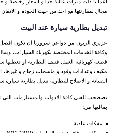
اعمالنا ذات ميزات عالية جدا و اسعار رخيصة و جودة 
مجال لمقارنتها مع احد من حيث الجودة و الاتقان
تبديل بطارية سيارة عند البيت
عزيزي الزبون من دواعي سرورنا ان نكون افضل 
وكافة الخدمات المختصة بكهرباء السيارات، وبماان
قطعة كهربائية العمل فتلف البطارية او تعطلها 
مكيف وعدادات وقود و ماسحات زجاج و غيرها، ا
الصيانة و الاصلاح للبطارية تبديل بطارية سيارة سعد
يصطحب الفني كافة الادوات والمستلزمات التي ت
بمافيها من:
مفكات عادية.
مفكات جوفاء متعددة القياسات 8/12/13/10.