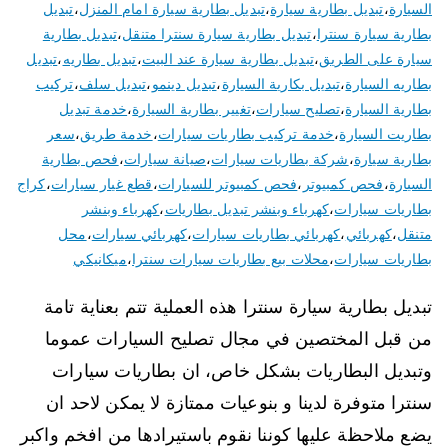
السيارة
،
تبديل بطارية سيارة
،
تبديل بطارية سيارة امام المنزل
،
تبديل
بطارية سيارة سنترا
،
تبديل بطارية سيارة سنترا متنقل
،
تبديل بطارية
سيارة على الطريق
،
تبديل بطارية سيارة عند البيت
،
تبديل بطاريه
،
تبديل
بطاريه السيارة
،
تبديل بكارية السيارة
،
تبديل دينمو
،
تبديل سلف
،
تركيب
بطارية السيارة
،
تصليح سيارات
،
تغيير بطارية السيارة
،
خدمة تبديل
بطاريت السيارة
،
خدمة تركيب بطاريات سيارات
،
خدمة طريق
،
سعر
بطارية سيارة
،
شركة بطاريات سيارات
،
صيانة سيارات
،
فحص بطارية
السيارة
،
فحص كمبيوتر
،
فحص كمبيوتر للسيارات
،
قطع غيار سيارات
،
كراج
بطاريات سيارات
،
كهرباء وبنشر تبديل بطاريات
،
كهرباء وبنشر
متنقل
،
كهربائي
،
كهربائي بطاريات سيارات
،
كهربائي سيارات
،
محل
بطاريات سيارات
،
محلات بيع بطاريات سيارات سنترا
،
ميكانيكي
تبديل بطارية سيارة سنترا هذه العملية تتم بعناية تامة
من قبل المختصين في مجال تصليح السيارات عموما
وتبديل البطاريات بشكل خاص، ان بطاريات سيارات
سنترا متوفرة لدينا و بنوعيات ممتازة لا يمكن لاحد ان
يضع ملاحظة عليها كوننا نقوم باستيرادها من افخم واكبر