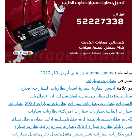
بواسطة
ammar ammar
نشر على
أبريل 10, 2020
نشر في
بطاريات سيارات
ذو علامة
احسن بطارية سيارة
،
اسعار بطاريات السيارات
،
اصلاح
سيارات
،
افضل بطاريت سيارة
،
انقاذ سارات
،
انواع بطاريات
السيارات
،
بطاريات
،
بطاريات سيارات
،
بطاريات سيارات 2020
،
بطاريات
سيارات المانية
،
بطاريات سيارات امريكية
،
بطاريات سيارات
كورية
،
بطاريات سيارات يابانية
،
بطاريات للسيارات
،
بطارية
،
بطارية اي
سي ديلكو
،
بطارية سيارة 2020
،
بطارية سيارة تركية
،
بطارية سيارة
للبيع
،
بكاريات سيارات
،
بنشر
،
بنشر متنقل
،
تبديل باتري
،
تبديل بطاريات