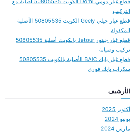
f
قطع غيار دومي Domi الكويت 50805535 أصلية مع
o
التركيب
r
قطع غيار جيلي Geely الكويت 50805535 الأصلية
:
المكفولة
قطع غيار جيتور Jetour بالكويت أصلية 50805535
تركيب وصيانة
قطع غيار بايك BAIC الأصلية بالكويت 50805535
سكراب بايك فوري
الأرشيف
أكتوبر 2025
يونيو 2024
مارس 2024