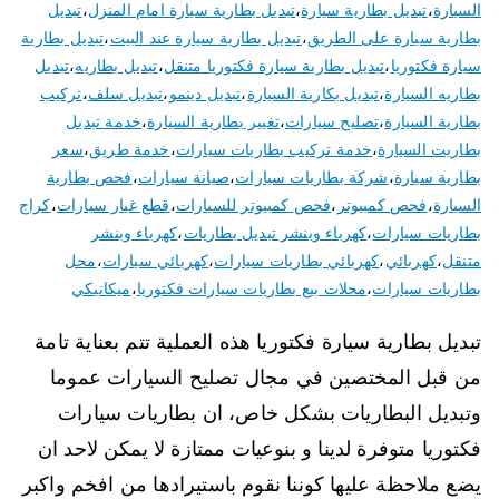
السيارة
،
تبديل بطارية سيارة
،
تبديل بطارية سيارة امام المنزل
،
تبديل
بطارية سيارة على الطريق
،
تبديل بطارية سيارة عند البيت
،
تبديل بطارية
سيارة فكتوريا
،
تبديل بطارية سيارة فكتوريا متنقل
،
تبديل بطاريه
،
تبديل
بطاريه السيارة
،
تبديل بكارية السيارة
،
تبديل دينمو
،
تبديل سلف
،
تركيب
بطارية السيارة
،
تصليح سيارات
،
تغيير بطارية السيارة
،
خدمة تبديل
بطاريت السيارة
،
خدمة تركيب بطاريات سيارات
،
خدمة طريق
،
سعر
بطارية سيارة
،
شركة بطاريات سيارات
،
صيانة سيارات
،
فحص بطارية
السيارة
،
فحص كمبيوتر
،
فحص كمبيوتر للسيارات
،
قطع غيار سيارات
،
كراج
بطاريات سيارات
،
كهرباء وبنشر تبديل بطاريات
،
كهرباء وبنشر
متنقل
،
كهربائي
،
كهربائي بطاريات سيارات
،
كهربائي سيارات
،
محل
بطاريات سيارات
،
محلات بيع بطاريات سيارات فكتوريا
،
ميكانيكي
تبديل بطارية سيارة فكتوريا هذه العملية تتم بعناية تامة
من قبل المختصين في مجال تصليح السيارات عموما
وتبديل البطاريات بشكل خاص، ان بطاريات سيارات
فكتوريا متوفرة لدينا و بنوعيات ممتازة لا يمكن لاحد ان
يضع ملاحظة عليها كوننا نقوم باستيرادها من افخم واكبر