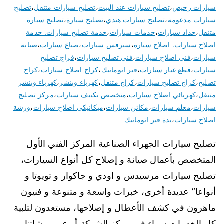
سيارات رخيص
،
تصليح سيارات عند البيت
،
تصليح سيارات متنقل
،
تصليح
سيارات مدعومة
،
تصليح سيارات هندي
،
تصليح سيارة
،
تصليح سيارة
متنقل
،
حداد سيارات
،
خدمات سيارات
،
خدمة تصليح سيارات. خدمة
اصلاح سيارات. اصلاح سيارة
،
سيرفس سيارات
،
صباغ سيارات
،
صيانة
سيارات
،
فني اصلاح سيارات
،
فني تصليح سيارات
،
قراج تصليح
سيارات
،
قطع غيار سيارات
،
قير اتوماتيك
،
كراج اصلاح سيارات
،
كراج
تصليح
،
كراج تصليح سيارات
،
كراج متنقل
،
كهرباء وبنشر
،
كهرباء وبنشر
متنقل
،
كهربائي اصلاح سيارات
،
متخصص تكييف سيارات
،
مركز تصليح
سيارات
،
معلم سيارات
،
مكائن سيارات
،
ميكانيكي اصلاح سيارات
،
ورشة
اصلاح سيارات
،
يدة قير اتوماتيك
تصليح سيارات الجهراء الصناعية المركز الفني الأول
المتخصص بأعمال صيانة و إصلاح كل أنواع السيارات،
تصليح سيارات مرسيدس و اودي و جاكوار و تويوتا و
أنواعا” عديدة أخرى، خبرات واسعة و متنوعة و فنيون
ماهرون في كشف الأعطال و إصلاحها، مستعدون لتلبية
كل الخدمات سواء في مركز الشركة أو عبر ورشاتنا