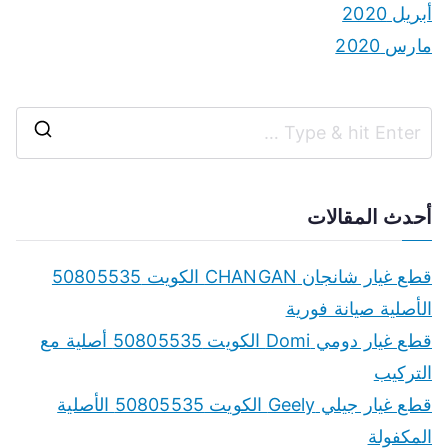
أبريل 2020
مارس 2020
S
e
a
أحدث المقالات
r
c
قطع غيار شانجان CHANGAN الكويت 50805535
h
الأصلية صيانة فورية
f
قطع غيار دومي Domi الكويت 50805535 أصلية مع
o
التركيب
r
قطع غيار جيلي Geely الكويت 50805535 الأصلية
:
المكفولة