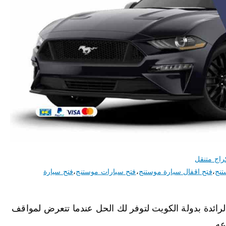
راج متنقل
تنج
،
فتح اقفال سيارة موستنج
،
فتح سيارات موستنج
،
فتح سيارة
ائدة بدولة الكويت لتوفر لك الحل عندما تتعرض لمواقف
عه