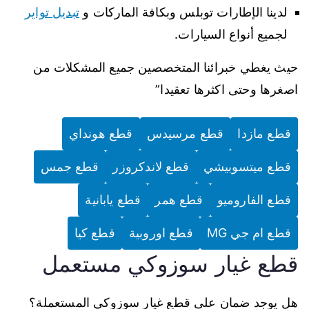
لدينا الإطارات توبلس وبكافة الماركات و
تبديل تواير
لجميع أنواع السيارات.
حيث يغطي خبرائنا المتخصصين جميع المشكلات من
اصغرها وحتى اكثرها تعقيدا”
قطع مازدا
قطع مرسيدس
قطع هونداي
قطع ميتسوبيشي
قطع لاندكروزر
قطع جمس
قطع الفاروميو
قطع همر
قطع يابانية
قطع ام جي MG
قطع اوروبية
قطع كيا
قطع غيار سوزوكي مستعمل
هل يوجد ضمان على قطع غيار سوزوكي المستعملة؟