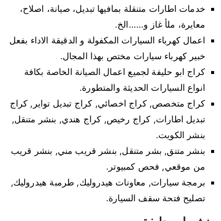
خدمات اطارات متنقلة بمافيها تبديل، صيانة، اصلاح،
معايرة، ملأ غاز و……الخ.
اعمال كهرباء السيارات المكفولة و الدقيقة الاداء بفعل
خبير كهرباء سيارات مختص بهذا المجال.
كراج ابو حليفة لجميع اعمال الصيانة الخاصة بكافة
انواع السيارات الحديثة والمتطورة.
كراج متخصص, كراج اخصائي, كراج تبديل تواير, كراج
تبديل اطارات, كراج رخيص, كراج هندي, بنشر متنقل,
بنشر الكويت.
بنشر متنق, بشر متنقل, بنشر قريب مني, بنشر قريب
من موقعي, فحص كمبيوتر.
برمجة سيارات, معاونات هيدروليك, طرمبة هيدروليك,
تصليح فتحة سقف السيارة.