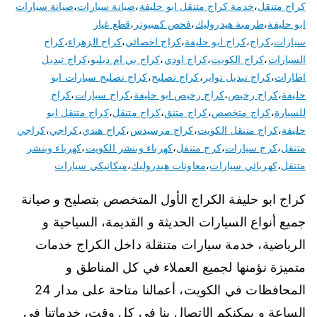
كراج متنقل
،
خدمة كراج متنقل ابو حليفة
،
صيانة سيارات
،
صيانة سيارات
ابو حليفة
،
طرمبة هيدروليك
،
فحص كمبيوتر
،
قطع غيار
سيارات
،
كراج
،
كراج ابو حليفة
،
كراج اخصائي
،
كراج الزهراء
،
كراج
السيارات
،
كراج الكويت
،
كراج اودي
،
كراج بي ام دبليو
،
كراج تبديل
اطارات
،
كراج تبديل تواير
،
كراج تصليح
،
كراج تصليح سيارات ابو
حليفة
،
كراج رخيص
،
كراج رخيص ابو حليفة
،
كراج سيارات
،
كراج
للسيارة
،
كراج متخصص
،
كراج متنق
،
كراج متنقل
،
كراج متنقل ابو
حليفة
،
كراج متنقل الكويت
،
كراج مرسيدس
،
كراج هندي
،
كراجي
،
كراجي
متنقل
،
كرج سيارات
،
كرج متنقل
،
كهرباء وبنشر الكويت
،
كهرباء وبنشر
متنقل
،
كهربائي سيارات
،
معاونات هيدروليك
،
ميكانيكي سيارات
كراج ابو حليفة الكراج الأول المتخصص بتصليح و صيانة
جميع أنواع السيارات الحديثة و القديمة، السياحية و
الرياضية، خدمة سيارات متنقلة داخل الكراج خدمات
متميزة نؤمنها لجميع العملاء في كل المناطق و
المحافظات في الكويت، أعمالنا متاحة على مدار 24
الساعة و يمكنكم الإتصال بنا في كل وقت، خدماتنا في