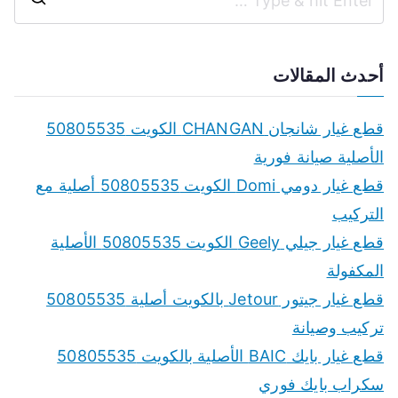
S
e
a
أحدث المقالات
r
c
قطع غيار شانجان CHANGAN الكويت 50805535
h
الأصلية صيانة فورية
f
قطع غيار دومي Domi الكويت 50805535 أصلية مع
o
التركيب
r
قطع غيار جيلي Geely الكويت 50805535 الأصلية
:
المكفولة
قطع غيار جيتور Jetour بالكويت أصلية 50805535
تركيب وصيانة
قطع غيار بايك BAIC الأصلية بالكويت 50805535
سكراب بايك فوري