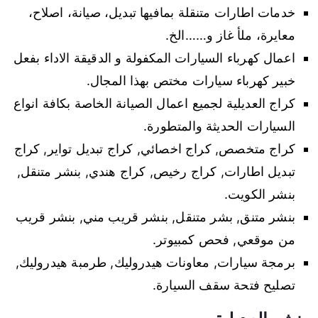
خدمات اطارات متنقلة بمافيها تبديل، صيانة، اصلاح،
معايرة، ملأ غاز و……الخ.
اعمال كهرباء السيارات المكفولة و الدقيقة الاداء بفعل
خبير كهرباء سيارات مختص بهذا المجال.
كراج العديلية لجميع اعمال الصيانة الخاصة بكافة انواع
السيارات الحديثة والمتطورة.
كراج متخصص, كراج اخصائي, كراج تبديل تواير, كراج
تبديل اطارات, كراج رخيص, كراج هندي, بنشر متنقل,
بنشر الكويت.
بنشر متنق, بشر متنقل, بنشر قريب مني, بنشر قريب
من موقعي, فحص كمبيوتر.
برمجة سيارات, معاونات هيدروليك, طرمبة هيدروليك,
تصليح فتحة سقف السيارة.