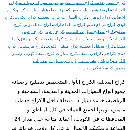
كراج متنقل
،
خدمة كراج متنقل العديلية
،
صيانة سيارات
،
صيانة سيارات
العديلية
،
طرمبة هيدروليك
،
فحص كمبيوتر
،
قطع غيار سيارات
،
كراج
،
كراج
اخصائي
،
كراج الزهراء
،
كراج السيارات
،
كراج العديلية
،
كراج الكويت
،
كراج
اودي
،
كراج بي ام دبليو
،
كراج تبديل اطارات
،
كراج تبديل تواير
،
كراج
تصليح
،
كراج تصليح سيارات العديلية
،
كراج رخيص
،
كراج رخيص
العديلية
،
كراج سيارات
،
كراج للسيارة
،
كراج متخصص
،
كراج متنق
،
كراج
متنقل
،
كراج متنقل العديلية
،
كراج متنقل الكويت
،
كراج مرسيدس
،
كراج
هندي
،
كراجي
،
كراجي متنقل
،
كرج سيارات
،
كرج متنقل
،
كهرباء وبنشر
الكويت
،
كهرباء وبنشر متنقل
،
كهربائي سيارات
،
معاونات
هيدروليك
،
ميكانيكي سيارات
كراج العديلية الكراج الأول المتخصص بتصليح و صيانة
جميع أنواع السيارات الحديثة و القديمة، السياحية و
الرياضية، خدمة سيارات متنقلة داخل الكراج خدمات
متميزة نؤمنها لجميع العملاء في كل المناطق و
المحافظات في الكويت، أعمالنا متاحة على مدار 24
الساعة و يمكنكم الإتصال بنا في كل وقت، خدماتنا في