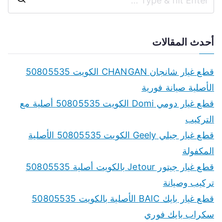
S
e
a
أحدث المقالات
r
c
قطع غيار شانجان CHANGAN الكويت 50805535
h
الأصلية صيانة فورية
f
قطع غيار دومي Domi الكويت 50805535 أصلية مع
o
التركيب
r
قطع غيار جيلي Geely الكويت 50805535 الأصلية
:
المكفولة
قطع غيار جيتور Jetour بالكويت أصلية 50805535
تركيب وصيانة
قطع غيار بايك BAIC الأصلية بالكويت 50805535
سكراب بايك فوري