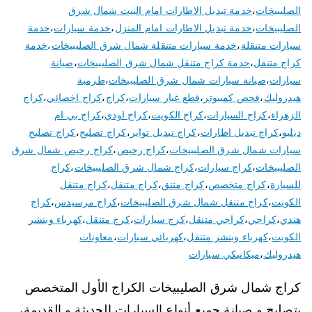
الصليبيخات
،
خدمة تبديل الاطارات امام البيت شمال شرق
الصليبيخات
،
خدمة تبديل الاطارات امام المنزل
،
خدمة سيارات
،
خدمة
سيارات متنقلة
،
خدمة سيارات متنقلة شمال شرق الصليبيخات
،
خدمة
كراج متنقل
،
خدمة كراج متنقل شمال شرق الصليبيخات
،
صيانة
سيارات
،
صيانة سيارات شمال شرق الصليبيخات
،
طرمبة
هيدروليك
،
فحص كمبيوتر
،
قطع غيار سيارات
،
كراج
،
كراج اخصائي
،
كراج
الزهراء
،
كراج السيارات
،
كراج الكويت
،
كراج اودي
،
كراج بي ام
دبليو
،
كراج تبديل اطارات
،
كراج تبديل تواير
،
كراج تصليح
،
كراج تصليح
سيارات شمال شرق الصليبيخات
،
كراج رخيص
،
كراج رخيص شمال شرق
الصليبيخات
،
كراج سيارات
،
كراج شمال شرق الصليبيخات
،
كراج
للسيارة
،
كراج متخصص
،
كراج متنق
،
كراج متنقل
،
كراج متنقل
الكويت
،
كراج متنقل شمال شرق الصليبيخات
،
كراج مرسيدس
،
كراج
هندي
،
كراجي
،
كراجي متنقل
،
كرج سيارات
،
كرج متنقل
،
كهرباء وبنشر
الكويت
،
كهرباء وبنشر متنقل
،
كهربائي سيارات
،
معاونات
هيدروليك
،
ميكانيكي سيارات
كراج شمال شرق الصليبيخات الكراج الأول المتخصص
بتصليح و صيانة جميع أنواع السيارات الحديثة و القديمة،