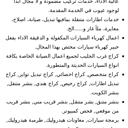
عالية الاداء، خدمات تركيب مضمونة و لا مجال ابدا
لوجود عيوب في الخدمة المقدمة.
خدمات اطارات متنقلة بمافيها تبديل، صيانة، اصلاح،
معايرة، ملأ غاز و……الخ.
اعمال كهرباء السيارات المكفولة و الدقيقة الاداء بفعل
خبير كهرباء سيارات مختص بهذا المجال.
كراج غرب الجليب لجميع اعمال الصيانة الخاصة بكافة
انواع السيارات الحديثة والمتطورة.
كراج متخصص, كراج اخصائي, كراج تبديل تواير, كراج
تبديل اطارات, كراج رخيص, كراج هندي, بنشر متنقل,
بنشر الكويت.
بنشر متنق, بشر متنقل, بنشر قريب مني, بنشر قريب
من موقعي, فحص كمبيوتر.
برمجة سيارات, معاونات هيدروليك, طرمبة هيدروليك,