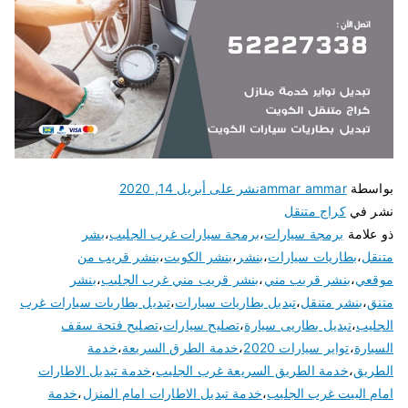
بواسطة
ammar ammar
نشر على
أبريل 14, 2020
نشر في
كراج متنقل
ذو علامة
برمجة سيارات
،
برمجة سيارات غرب الجليب
،
بشر
متنقل
،
بطاريات سيارات
،
بنشر
،
بنشر الكويت
،
بنشر قريب من
موقعي
،
بنشر قريب مني
،
بنشر قريب مني غرب الجليب
،
بنشر
متنق
،
بنشر متنقل
،
تبديل بطاريات سيارات
،
تبديل بطاريات سيارات غرب
الجليب
،
تبديل بطاريى سيارة
،
تصليح سيارات
،
تصليح فتحة سقف
السيارة
،
تواير سيارات 2020
،
خدمة الطرق السريعة
،
خدمة
الطريق
،
خدمة الطريق السريعة غرب الجليب
،
خدمة تبديل الاطارات
امام البيت غرب الجليب
،
خدمة تبديل الاطارات امام المنزل
،
خدمة