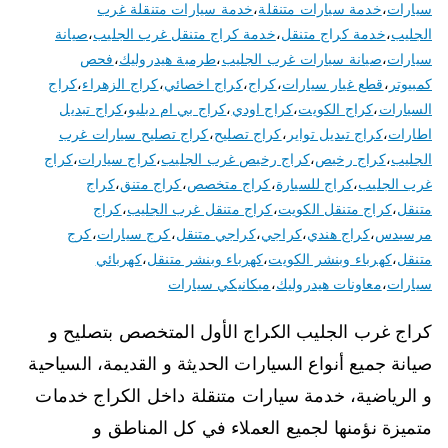
سيارات
،
خدمة سيارات متنقلة
،
خدمة سيارات متنقلة غرب
الجليب
،
خدمة كراج متنقل
،
خدمة كراج متنقل غرب الجليب
،
صيانة
سيارات
،
صيانة سيارات غرب الجليب
،
طرمبة هيدروليك
،
فحص
كمبيوتر
،
قطع غيار سيارات
،
كراج
،
كراج اخصائي
،
كراج الزهراء
،
كراج
السيارات
،
كراج الكويت
،
كراج اودي
،
كراج بي ام دبليو
،
كراج تبديل
اطارات
،
كراج تبديل تواير
،
كراج تصليح
،
كراج تصليح سيارات غرب
الجليب
،
كراج رخيص
،
كراج رخيص غرب الجليب
،
كراج سيارات
،
كراج
غرب الجليب
،
كراج للسيارة
،
كراج متخصص
،
كراج متنق
،
كراج
متنقل
،
كراج متنقل الكويت
،
كراج متنقل غرب الجليب
،
كراج
مرسيدس
،
كراج هندي
،
كراجي
،
كراجي متنقل
،
كرج سيارات
،
كرج
متنقل
،
كهرباء وبنشر الكويت
،
كهرباء وبنشر متنقل
،
كهربائي
سيارات
،
معاونات هيدروليك
،
ميكانيكي سيارات
كراج غرب الجليب الكراج الأول المتخصص بتصليح و
صيانة جميع أنواع السيارات الحديثة و القديمة، السياحية
و الرياضية، خدمة سيارات متنقلة داخل الكراج خدمات
متميزة نؤمنها لجميع العملاء في كل المناطق و