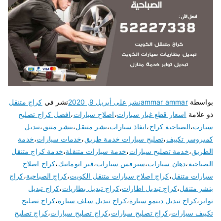
بواسطة
ammar ammar
نشر على
أبريل 9, 2020
نشر في
كراج متنقل
ذو علامة
اسعار قطع غيار سيارات
،
اصلاح سيارات
،
افضل كراج تصليح
سيارت
،
الصباحية كراج
،
انفاذ سيارات
،
بشر متنقل
،
بنشر متتق
،
تبديل
كمبروسر تكييف
،
تصليح سيارات خدمة طريق
،
خدمات سيارات
،
خدمة
الطريق
،
خدمة تصليح سيارات
،
خدمة سيارات متنقلة
،
خدمة كراج متنقل
الصباحية
،
دهان سيارات
،
سيرفس سيارات
،
قير اتوماتيك
،
كراج اصلاح
سيارات متنقل
،
كراج اصلاح سيارات متنقل الكويت
،
كراج الصباحية
،
كراج
بنشر متنقل
،
كراج تبديل اطارات
،
كراج تبديل بطاريات
،
كراج تبديل
تواير
،
كراج تبديل دينمو سيارة
،
كراج تبديل سلف سيارة
،
كراج تصليح
تكييف سيارات
،
كراج تصليح سبارات
،
كراج تصليح سيارات
،
كراج تصليح