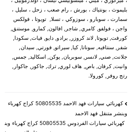
، ميركوري ، ميني ، ميتسوبيشي
نيسان ، أولدزموبيل ،
بليموث ، بونتياك ، بورش ، رام
صعب ، زحل ، سليل ،
سمارت ، سوبارو ، سوزوكي ، تسلا,
تويوتا ، فولكس
واجن ، فولفو, كامري, شاجر, افالون, كمارو, موستنق,
كورفت, تويوتا, لاند كروزر, برادو, دايو, فيات, سكودا,
شفر, سنتافيه, سوناتا, كيا, سيراتو, فورتي, سيدان,
جلانت, صني, لانسر, سوبربان, يوكن, اسكاليد, جمس,
وانيت, كرفان, باص, هاف لوري, ترك, جاكور, جاكوار,
رتج روفر, كورولا.
تصفّح
كهربائي سيارات فهد الاحمد 50805535 كراج كهرباء
وبنشر متنقل فهد الاحمد
المقالات
كهربائي سيارات الفردوس 50805535 كراج كهرباء وبن