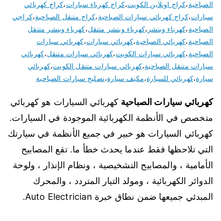
الصباحية
،
كراج اونلاين الكويت
،
كراج كهرباء سيارات
،
كراج كهربائي
سيارات
،
كراج كهربائي سيارات الصباحية
،
كراج متنقل الصباحية
،
كراجي
الصباحية
،
كهرباء وبنشر
،
كهرباء وبنشر متنقل
،
كهرباء وبنشر متنقل
الصباحية
،
كهربائي الصباحية
،
كهربائي سيارات
،
كهربائي سيارات
الصباحية
،
كهربائي سيارات الكويت
،
كهربائي سيارات متنقل
،
كهربائي
سيارات متنقل الصباحية
،
كهربائي سيارات متنقل الكويت
،
كهربائي
سيارة
،
كهربائي للسيارة
،
مكيف سيارة
،
نصليح سيارات الصباحية
كهربائي سيارات الصباحية
كهربائي السيارات هو كهربائي
متخصص في الأنظمة الكهربائية الموجودة في السيارات.
كهربائي السيارات هو خبير في جميع الأنظمة في سيارتك
التي تلاحظها فقط عندما يحدث خطأ ما. تقع المصابيح
الأمامية ، والمصابيح التشخيصية ، ونظام الإنذار ، ولوحة
الدوائر الكهربائية ، ومولد التيار المتردد ، والمحرك
المبدئي جميعها ضمن نطاق خبرة Auto Electrician.