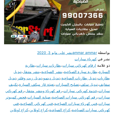
بواسطة
ammar ammar
نشر على
مايو 3, 2020
نشر في
كهرباء سيارات
ذو علامة
ارقام كهربائي سيارات
،
بطاريات سيارات
،
بطارية
السيارة
،
بطارية سيارة الصباحية
،
بنشر الصباحية
،
بنشر متنقل
،
تبديل
بطاريات
،
تبديل بطاريات الصباحية
،
تبديل دينمو
،
تبديل زيت وفلتر
،
تبديل
سفايف
،
تبديل سلف
،
تصليح السيارات
،
تعبئة غاز ميكف السيارة
،
تكييف
سيارات
،
خدمة كهربائي سيارات
،
رقم كهرباء وبنشر متنقل
،
رقم كهربائي
سيارات
،
رقم كهربائي سيارات الصباحية
،
صيانة السيارات
،
فحص كمبيوتر
سيارات
،
فني كهرباء سيارات الصباحية
،
فني كهربائي الصباحية
،
فني
كهربائي سيارات الصباحية
،
كراج الصباحية
،
كراج اونلاين
،
كراج اونلاين