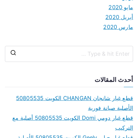
مايو 2020
أبريل 2020
مارس 2020
S
e
a
أحدث المقالات
r
c
قطع غيار شانجان CHANGAN الكويت 50805535
h
الأصلية صيانة فورية
f
قطع غيار دومي Domi الكويت 50805535 أصلية مع
o
التركيب
r
قطع غيار جيلي Geely الكويت 50805535 الأصلية