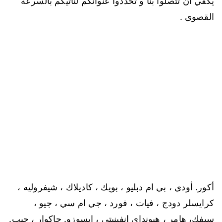
يكفي أن تتصلوا بنا و تحددوا عنوانكم لنأتيكم بالسرعة
القصوى .
أكور. أودي ، بي ام دبليو ، بويك ، كاديلاك ، شيفروليه ،
كرايسلر
دودج ، فيات ، فورد ، جي ام سي ، جيو ،
سيفك، هامر ، هيونداي
إنفينيتي ، إيسوزو. جاكوار ، جيب.