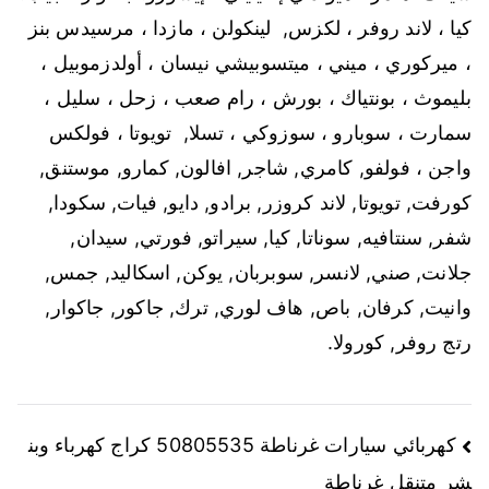
كيا ، لاند روفر ، لكزس,
لينكولن ، مازدا ، مرسيدس بنز
، ميركوري ، ميني ، ميتسوبيشي
نيسان ، أولدزموبيل ،
بليموث ، بونتياك ، بورش ، رام
صعب ، زحل ، سليل ،
سمارت ، سوبارو ، سوزوكي ، تسلا,
تويوتا ، فولكس
واجن ، فولفو, كامري, شاجر, افالون, كمارو, موستنق,
كورفت, تويوتا, لاند كروزر, برادو, دايو, فيات, سكودا,
شفر, سنتافيه, سوناتا, كيا, سيراتو, فورتي, سيدان,
جلانت, صني, لانسر, سوبربان, يوكن, اسكاليد, جمس,
وانيت, كرفان, باص, هاف لوري, ترك, جاكور, جاكوار,
رتج روفر, كورولا.
تصفّح
كهربائي سيارات غرناطة 50805535 كراج كهرباء وبن
شر متنقل غرناطة