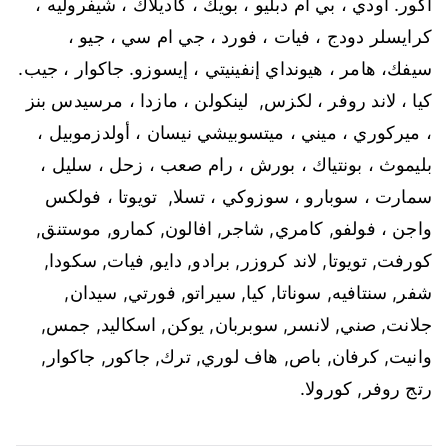
كرايسلر
دودج ، فيات ، فورد ، جي ام سي ، جيو ،
سيفك، هامر ، هيونداي
إنفينيتي ، إيسوزو. جاكوار ، جيب.
كيا ، لاند روفر ، لكزس,
لينكولن ، مازدا ، مرسيدس بنز
، ميركوري ، ميني ، ميتسوبيشي
نيسان ، أولدزموبيل ،
بليموث ، بونتياك ، بورش ، رام
صعب ، زحل ، سليل ،
سمارت ، سوبارو ، سوزوكي ، تسلا,
تويوتا ، فولكس
واجن ، فولفو, كامري, شاجر, افالون, كمارو, موستنق,
كورفت, تويوتا, لاند كروزر, برادو, دايو, فيات, سكودا,
شفر, سنتافيه, سوناتا, كيا, سيراتو, فورتي, سيدان,
جلانت, صني, لانسر, سوبربان, يوكن, اسكاليد, جمس,
وانيت, كرفان, باص, هاف لوري, ترك, جاكور, جاكوار,
رتج روفر, كورولا.