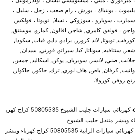
، ميركوري ، ميني ، ميتسوبيشي
نيسان ، أولدزموبيل ،
بليموث ، بونتياك ، بورش ، رام
صعب ، زحل ، سليل ،
سمارت ، سوبارو ، سوزوكي ، تسلا,
تويوتا ، فولكس
واجن ، فولفو, كامري, شاجر, افالون, كمارو, موستنق,
كورفت, تويوتا, لاند كروزر, برادو, دايو, فيات, سكودا,
شفر, سنتافيه, سوناتا, كيا, سيراتو, فورتي, سيدان,
جلانت, صني, لانسر, سوبربان, يوكن, اسكاليد, جمس,
وانيت, كرفان, باص, هاف لوري, ترك, جاكور, جاكوار,
رتج روفر, كورولا.
تصفّح
كهربائي سيارات جليب الشيوخ 50805535 كراج كهرب
اء وبنشر متنقل جليب الشيوخ
المقالات
كهربائي سيارات الرابية 50805535 كراج كهرباء وبنشر