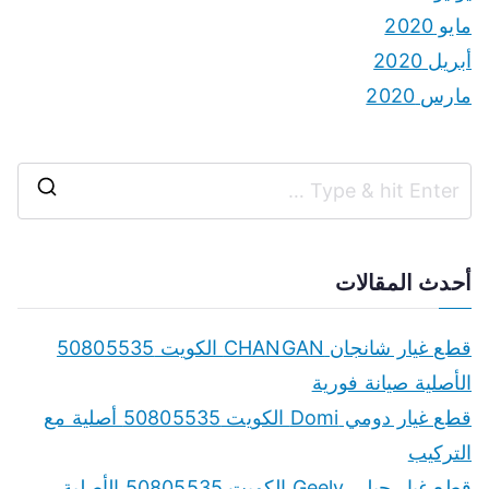
مايو 2020
أبريل 2020
مارس 2020
S
e
a
أحدث المقالات
r
c
قطع غيار شانجان CHANGAN الكويت 50805535
h
الأصلية صيانة فورية
f
قطع غيار دومي Domi الكويت 50805535 أصلية مع
o
التركيب
r
قطع غيار جيلي Geely الكويت 50805535 الأصلية