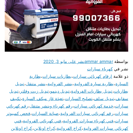
بواسطة
ammar ammar
نشر على
مايو 3, 2020
نشر في
كهرباء سيارات
ذو علامة
ارقام كهربائي سيارات
،
بطاريات سيارات
،
بطارية
السيارة
،
بطارية سيارة الفروانية
،
بنشر الفروانية
،
بنشر متنقل
،
تبديل
بطاريات
،
تبديل بطاريات الفروانية
،
تبديل دينمو
،
تبديل زيت وفلتر
،
تبديل
سفايف
،
تبديل سلف
،
تصليح السيارات
،
تعبئة غاز ميكف السيارة
،
تكييف
سيارات
،
خدمة كهربائي سيارات
،
رقم كهرباء وبنشر متنقل
،
رقم كهربائي
سيارات
،
رقم كهربائي سيارات الفروانية
،
صيانة السيارات
،
فحص كمبيوتر
سيارات
،
فني كهرباء سيارات الفروانية
،
فني كهربائي الفروانية
،
فني
كهربائي سيارات الفروانية
،
كراج الفروانية
،
كراج اونلاين
،
كراج اونلاين