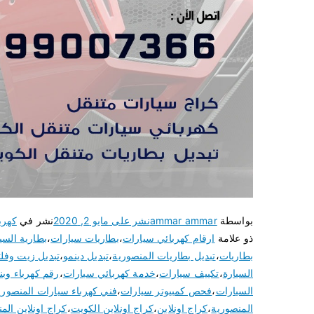
بواسطة
ammar ammar
نشر على
مايو 2, 2020
نشر في
كهرب
ذو علامة
ارقام كهربائي سيارات
،
بطاريات سيارات
،
بطارية السي
بطاريات
،
تبديل بطاريات المنصورية
،
تبديل دينمو
،
تبديل زيت وفلت
السيارة
،
تكييف سيارات
،
خدمة كهربائي سيارات
،
رقم كهرباء وب
السيارات
،
فحص كمبيوتر سيارات
،
فني كهرباء سيارات المنصوري
المنصورية
،
كراج اونلاين
،
كراج اونلاين الكويت
،
كراج اونلاين الم