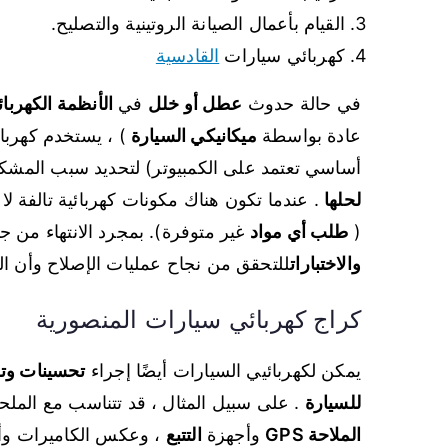
القيام بأعمال الصيانة الروتينية والتصليح.
كهربائي سيارات
القادسية
في حالة حدوث
عطل أو خلل
في
الأنظمة الكهربائي
عادة بواسطة
ميكانيكي السيارة
) ، يستخدم كهربا
أساسي تعتمد على الكمبيوتر) لتحديد سبب المشكل
لحلها
. عندما تكون هناك مكونات كهربائية تالفة لا 
(
طلب أي مواد
غير متوفرة). بمجرد الانتهاء من ج
والاختبارات
للتحقق من نجاح عمليات الإصلاح وأن ا
كراج كهربائي سيارات المنصورية
يمكن لكهربائيي السيارات أيضًا إجراء
تحسينات وتح
للسيارة
. على سبيل المثال ، قد تتناسب مع المل
الملاحة GPS
وأجهزة
التتبع
، وعكس الكاميرات وأ