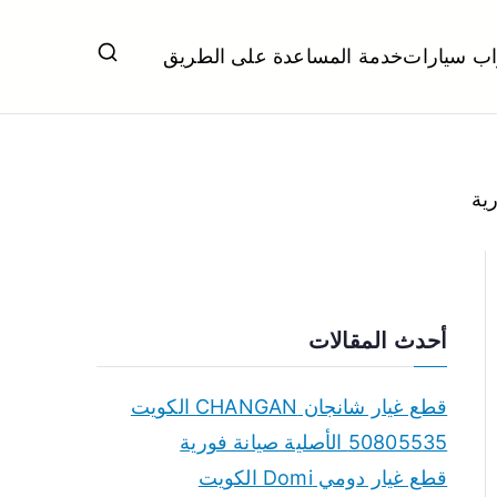
اب سيارات
خدمة المساعدة على الطريق
ل تبديل بطاريات بارخص الاسعار
أحدث المقالات
قطع غيار شانجان CHANGAN الكويت
50805535 الأصلية صيانة فورية
قطع غيار دومي Domi الكويت