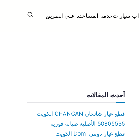
اب سيارات
خدمة المساعدة على الطريق
ل تبديل بطاريات بارخص الاسعار
أحدث المقالات
قطع غيار شانجان CHANGAN الكويت
50805535 الأصلية صيانة فورية
قطع غيار دومي Domi الكويت