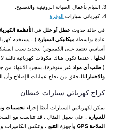
القيام بأعمال الصيانة الروتينية والتصليح.
كهربائي سيارات
الوفرة
في حالة حدوث
عطل أو خلل
في
الأنظمة الكهربائي
عادة بواسطة
ميكانيكي السيارة
) ، يستخدم كهربا
أساسي تعتمد على الكمبيوتر) لتحديد سبب المشكل
لحلها
. عندما تكون هناك مكونات كهربائية تالفة لا 
(
طلب أي مواد
غير متوفرة). بمجرد الانتهاء من ج
والاختبارات
للتحقق من نجاح عمليات الإصلاح وأن ا
كراج كهربائي سيارات خيطان
يمكن لكهربائيي السيارات أيضًا إجراء
تحسينات وتح
للسيارة
. على سبيل المثال ، قد تتناسب مع المل
الملاحة GPS
وأجهزة
التتبع
، وعكس الكاميرات وأ