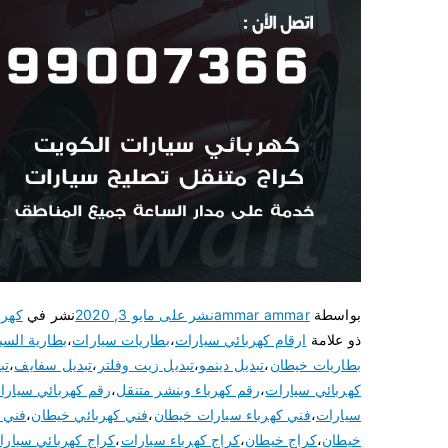
بواسطة
ammar ammar
نشر على
مايو 3, 2020
نشر في
كهرب
ذو علامة
ارقام كهربائي سيارات
،
بطاريات سيارات
،
بطارية السي
بطاريات خيطان
،
تبديل دينمو
،
تبديل زيت وفلتر
،
تبديل سفايف
،
تب
كهربائي سيارات
،
رقم كهرباء وبنشر متنقل
،
رقم كهربائي سيارا
سيارات
،
فني كهرباء سيارات خيطان
،
فني كهربائي خيطان
،
فني 
خيطان
،
كراج خيطان
،
كراج كهرباء سيارات
،
كراج كهربائي سيارا