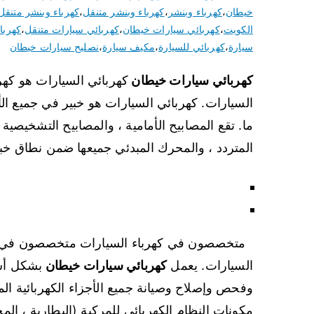
خيطان
،
كهرباء وبنشر
،
كهرباء وبنشر متنقل
،
كهرباء وبنشر متنقل
الكويت
،
كهربائي سيارات خيطان
،
كهربائي سيارات متنقل
،
كهربا
سيارة
،
كهربائي للسيارة
،
مكيف سيارة
،
نصليح سيارات خيطان
كهربائي سيارات خيطان
كهربائي السيارات هو كه
السيارات. كهربائي السيارات هو خبير في جميع ا
ما. تقع المصابيح الأمامية ، والمصابيح التشخيصية ، 
المتردد ، والمحرك المبدئي جميعها ضمن نطاق خبرة o Electrician
متخصصون في كهرباء السيارات متخصصون في تركي
السيارات. يعمل
كهربائي سيارات خيطان
بشكل أس
وفحص وإصلاح وصيانة جميع الأجزاء الكهربائية ال
مكونات النظام الكهربائي للمركبة (البطارية ، الم