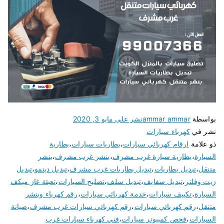
بواسطة
ammar ammar
نشر على
مايو 3, 2020
نشر في
كهرباء سيارات
ذو علامة
ارقام كهربائي سيارات
،
بطاريات سيارات
،
بطارية
السيارة
،
بطارية سيارة غرب مشرف
،
بنشر غرب مشرف
،
بنشر
متنقل
،
تبديل بطاريات
،
تبديل بطاريات غرب مشرف
،
تبديل دينمو
،
تبديل
زيت وفلتر
،
تبديل سفايف
،
تبديل سلف
،
تصليح السيارات
،
تعبئة غاز ميكف
السيارة
،
تكييف سيارات
،
خدمة كهربائي سيارات
،
رقم كهرباء وبنشر
متنقل
،
رقم كهربائي سيارات
،
رقم كهربائي سيارات غرب مشرف
،
صيانة
السيارات
،
فحص كمبيوتر سيارات
،
فني كهرباء سيارات غرب