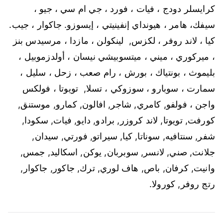
كرايسلر
دودج ، فيات ، فورد ، جي ام سي ، جيو ،
سيفك، هامر ، هيونداي
إنفينيتي ، إيسوزو. جاكوار ، جيب.
كيا ، لاند روفر ، لكزس,
لينكولن ، مازدا ، مرسيدس بنز
، ميركوري ، ميني ، ميتسوبيشي
نيسان ، أولدزموبيل ،
بليموث ، بونتياك ، بورش ، رام
صعب ، زحل ، سليل ،
سمارت ، سوبارو ، سوزوكي ، تسلا,
تويوتا ، فولكس
واجن ، فولفو, كامري, شاجر, افالون, كمارو, موستنق,
كورفت, تويوتا, لاند كروزر, برادو, دايو, فيات, سكودا,
شفر, سنتافيه, سوناتا, كيا, سيراتو, فورتي, سيدان,
جلانت, صني, لانسر, سوبربان, يوكن, اسكاليد, جمس,
وانيت, كرفان, باص, هاف لوري, ترك, جاكور, جاكوار,
رتج روفر, كورولا.