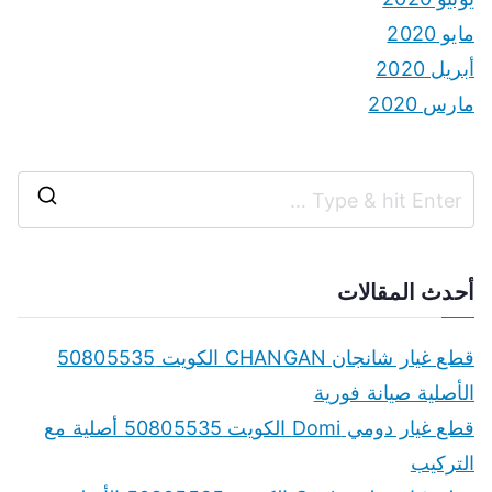
مايو 2020
أبريل 2020
مارس 2020
S
e
a
أحدث المقالات
r
c
قطع غيار شانجان CHANGAN الكويت 50805535
h
الأصلية صيانة فورية
f
قطع غيار دومي Domi الكويت 50805535 أصلية مع
o
التركيب