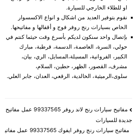
او للطلاء الخارجي للسيارة.
نقوم بتوفير العديد من اشكال و انواع الاكسسوار
الخاص بسيارات رنج روفر فوج و أقفالها و مفاتيحها.
بإتصال واحد سنكون لديكم بأسرع وقت حيثما كنتم في
حولي، السرة، العاصمة، الدسمة، قرطبة، مبارك
الكبير، الفروانية، المسيلة،المسايل، الري، بيان،
مشرف، القصور، الظهر، حطين، السلام،
سلوى،الرميثية، الخالدية، الرقعي، العدان، جابر العلي.
تصفّح
مفاتيح سيارات رنج لاند روفر 99337565 عمل مفاتيح
جديدة للسيارات
المقالات
مفاتيح سيارات رنج روفر ايفوك 99337565 عمل مفاتي