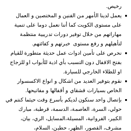
رخيص.
يعمل لدينا الأمهر من الفنين و المختصين و العمال
على مستوى الكويت كما أننا نعمل دوما على تنمية
مهاراتهم من خلال توفير دورات تدريبية منتظمة
لتأهيلهم و رفع مستوى خبرتهم و كفائتهم.
نحرص على تأمين ادوات عمل حديثة متطورة للقيام
بفتح الاقفال دون التسبب بأي اذية للأبواب او للزجاج
او للطلاء الخارجي للسيارة.
نقوم بتوفير العديد من اشكال و انواع الاكسسوار
الخاص بسيارات قشقاي و أقفالها و مفاتيحها.
بإتصال واحد سنكون لديكم بأسرع وقت حيثما كنتم في
حولي، السرة، العاصمة، الدسمة، قرطبة، مبارك
الكبير، الفروانية، المسيلة،المسايل، الري، بيان،
مشرف، القصور، الظهر، حطين، السلام،