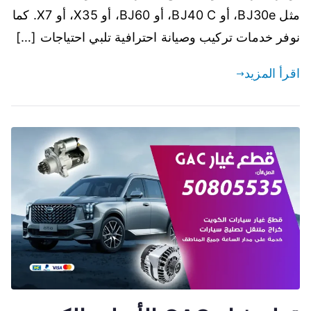
مثل BJ30e، أو BJ40 C، أو BJ60، أو X35، أو X7. كما
نوفر خدمات تركيب وصيانة احترافية تلبي احتياجات […]
اقرأ المزيد