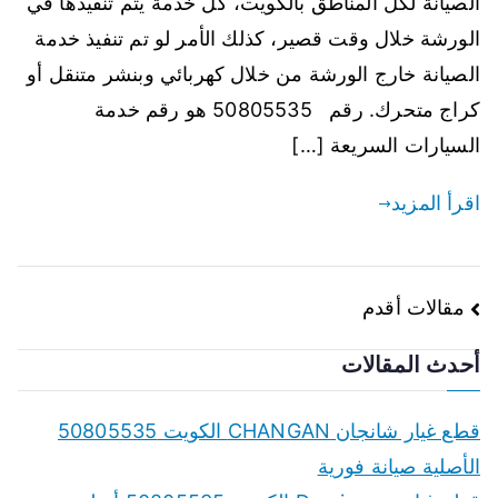
الصيانة لكل المناطق بالكويت، كل خدمة يتم تنفيذها في
الورشة خلال وقت قصير، كذلك الأمر لو تم تنفيذ خدمة
الصيانة خارج الورشة من خلال كهربائي وبنشر متنقل أو
كراج متحرك. رقم 50805535 هو رقم خدمة
السيارات السريعة […]
اقرأ المزيد
تصفّح
مقالات أقدم
المقالات
أحدث المقالات
قطع غيار شانجان CHANGAN الكويت 50805535
الأصلية صيانة فورية