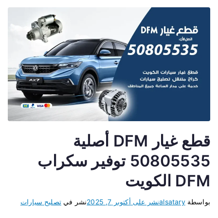
قطع غيار DFM أصلية
50805535 توفير سكراب
DFM الكويت
بواسطة
alsatary
نشر على
أكتوبر 7, 2025
نشر في
تصليح سيارات