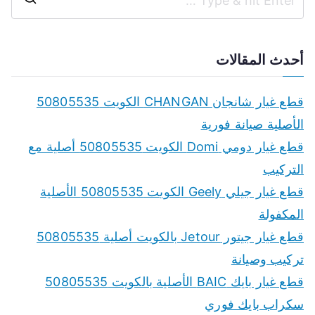
S
e
a
أحدث المقالات
r
c
قطع غيار شانجان CHANGAN الكويت 50805535
h
الأصلية صيانة فورية
f
قطع غيار دومي Domi الكويت 50805535 أصلية مع
o
التركيب
r
قطع غيار جيلي Geely الكويت 50805535 الأصلية
:
المكفولة
قطع غيار جيتور Jetour بالكويت أصلية 50805535
تركيب وصيانة
قطع غيار بايك BAIC الأصلية بالكويت 50805535
سكراب بايك فوري