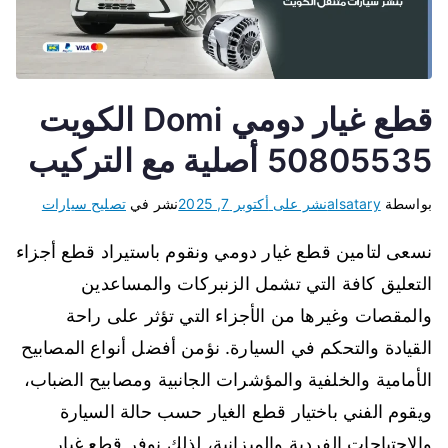
قطع غيار دومي Domi الكويت
50805535 أصلية مع التركيب
بواسطة
alsatary
نشر على
أكتوبر 7, 2025
نشر في
تصليح سيارات
نسعى لتامين قطع غيار دومي ونقوم باستيراد قطع أجزاء
التعليق كافة التي تشمل الزنبركات والمساعدين
والمقصات وغيرها من الأجزاء التي تؤثر على راحة
القيادة والتحكم في السيارة. نؤمن أفضل أنواع المصابيح
الأمامية والخلفية والمؤشرات الجانبية ومصابيح الضباب،
ويقوم الفني باختيار قطع الغيار حسب حالة السيارة
والاحتياجات الفردية والميزانية، لذلك نوفر قطع غيار