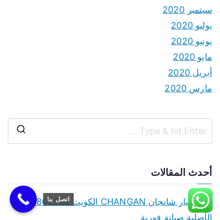
سبتمبر 2020
يوليو 2020
يونيو 2020
مايو 2020
أبريل 2020
مارس 2020
S
e
a
أحدث المقالات
r
اتصل بنا
c
قطع غيار شانجان CHANGAN الكويت 50805535
h
الأصلية صيانة فورية