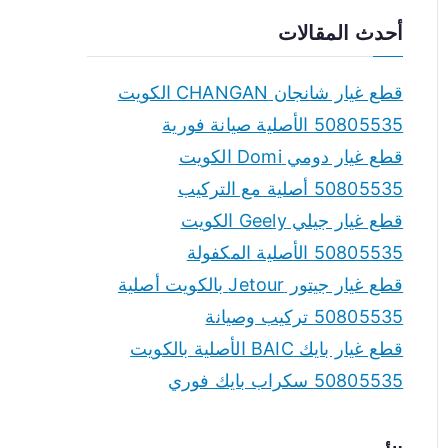
a
أحدث المقالات
r
c
قطع غيار شانجان CHANGAN الكويت
h
50805535 الأصلية صيانة فورية
f
قطع غيار دومي Domi الكويت
o
50805535 أصلية مع التركيب
r
قطع غيار جيلي Geely الكويت
:
50805535 الأصلية المكفولة
قطع غيار جيتور Jetour بالكويت أصلية
50805535 تركيب وصيانة
قطع غيار بايك BAIC الأصلية بالكويت
50805535 سكراب بايك فوري