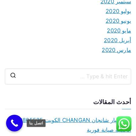
سبتمبر 2020
يوليو 2020
يونيو 2020
مايو 2020
أبريل 2020
مارس 2020
S
e
a
أحدث المقالات
r
c
قطع غيار شانجان CHANGAN الكويت 50805535
اتصل بنا
h
الأصلية صيانة فورية