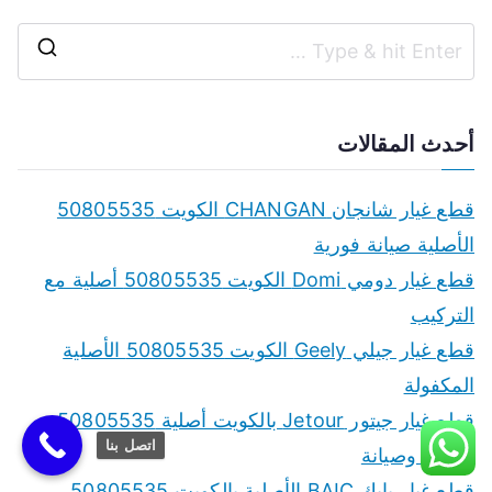
S
e
a
أحدث المقالات
r
c
قطع غيار شانجان CHANGAN الكويت 50805535
h
الأصلية صيانة فورية
f
قطع غيار دومي Domi الكويت 50805535 أصلية مع
o
التركيب
r
قطع غيار جيلي Geely الكويت 50805535 الأصلية
:
المكفولة
قطع غيار جيتور Jetour بالكويت أصلية 50805535
اتصل بنا
تركيب وصيانة
قطع غيار بايك BAIC الأصلية بالكويت 50805535