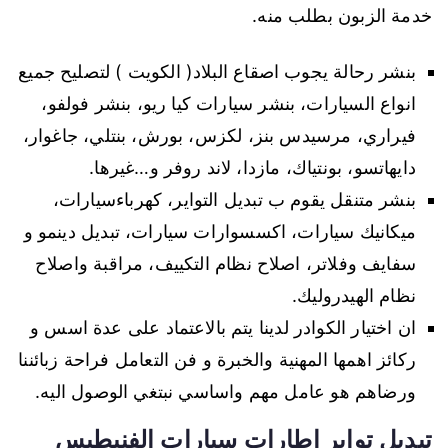
خدمة الزبون بطلب منه.
بنشر رحالة يجوب اصقاع البلاد( الكويت ) لتصليح جميع
انواع السيارات، بنشر سيارات كيا ريو، بنشر فولفو،
فيراري، مرسيدس بنز، لكزس، بورش، بنتلي، جاغوار،
دايهاتسو، بونتياك، مازدا، لاند روفر و…غيرها.
بنشر متنقل يقوم ب تبديل التواير، كهرباءسيارات،
ميكانيك سيارات، اكسسوارات سيارات، تبديل دينمو و
سفايف وفلاتر، اصلاح نظام التكييف، مراقبة واصلاح
نظام الهيدروليك.
ان اختيار الكوادر لدينا يتم بالاعتماد على عدة اسس و
ركائز اهمها المهنية والخبرة و فن التعامل فراحة زبائننا
ورضاهم هو عامل مهم واساسي نبتغي الوصول اليه.
تبديل تواير اطارات سيارات الفنيطيس