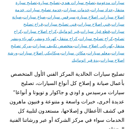
سيارات مدعومة
،
تصليح سيارات هندي
،
تصليح سيارة
،
تصليح سيارة
متنقل
،
حداد سيارات
،
خدمات سيارات
،
خدمة تصليح سيارات. خدمة
اصلاح سيارات. اصلاح سيارة
،
سيرفس سيارات
،
صباغ سيارات
،
صيانة
سيارات
،
فني اصلاح سيارات
،
فني تصليح سيارات
،
قراج تصليح
سيارات
،
قطع غيار سيارات
،
قير اتوماتيك
،
كراج اصلاح سيارات
،
كراج
تصليح
،
كراج تصليح سيارات
،
كراج متنقل
،
كهرباء وبنشر
،
كهرباء وبنشر
متنقل
،
كهربائي اصلاح سيارات
،
متخصص تكييف سيارات
،
مركز تصليح
سيارات
،
معلم سيارات
،
مكائن سيارات
،
ميكانيكي اصلاح سيارات
،
ورشة
اصلاح سيارات
،
يدة قير اتوماتيك
تصليح سيارات الخالدية المركز الفني الأول المتخصص
بأعمال صيانة و إصلاح كل أنواع السيارات، تصليح
سيارات مرسيدس و اودي و جاكوار و تويوتا و أنواعا”
عديدة أخرى، خبرات واسعة و متنوعة و فنيون ماهرون
في كشف الأعطال و إصلاحها، مستعدون لتلبية كل
الخدمات سواء في مركز الشركة أو عبر ورشاتنا الفنية