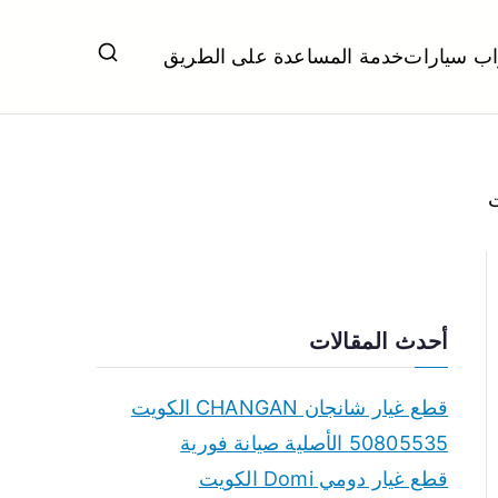
اب سيارات
خدمة المساعدة على الطريق
ل تبديل بطاريات بارخص الاسعار
أحدث المقالات
قطع غيار شانجان CHANGAN الكويت
50805535 الأصلية صيانة فورية
قطع غيار دومي Domi الكويت