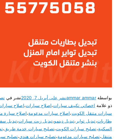
بواسطة
ammar ammar
نشر على
أبريل 7, 2020
نشر في
تصل
ذو علامة
اخصائي تكييف سيارات
،
اصلاح سيارات
،
اصلاح سيارات
سيارات متنقل الكويت
،
اصلاح سيارات مدعومة
،
اصلاح سيارة مت
بطاريات
،
تبديل تواير
،
تبديل دينمو
،
تبديل زيت سيارات
،
تبديل سف
السكنية
،
تصليح سيارات الكويت
،
تصليح سيارات خدمة طريق
،
تص
متنقل
،
تصليح سيارات مدعومة
،
تصليح سيارات هندي
،
تصليح سيا