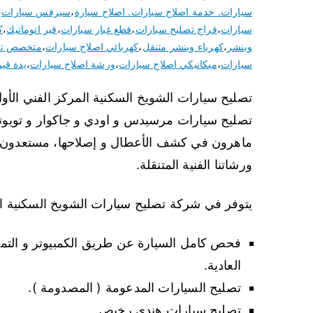
سيارات. خدمة اصلاح سيارات. اصلاح سيارة
،
سيرفس سيارات
،
سيارات
،
قراج تصليح سيارات
،
قطع غيار سيارات
،
قير اتوماتيك
،
ك
وبنشر
،
كهرباء وبنشر متنقل
،
كهربائي اصلاح سيارات
،
متخصص تك
سيارات
،
ميكانيكي اصلاح سيارات
،
ورشة اصلاح سيارات
،
يدة قير
تصليح سيارات الشويخ السكنية المركز الفني الأو
تصليح سيارات مرسيدس و اودي و جاكوار و تويوتا 
ماهرون في كشف الأعطال و إصلاحها، مستعدون ل
ورشاتنا الفنية المتنقلة.
يتوفر في شركة تصليح سيارات الشويخ السكنية الك
فحص كامل السيارة عن طريق الكمبيوتر و الت
العادية.
تصليح السيارات المدعومة ( المصدومة ).
تصليح سيارات هندي رخيص.