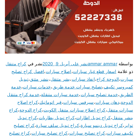
بواسطة
ammar ammar
نشر على
أبريل 9, 2020
نشر في
كراج متنقل
ذو علامة
اسعار قطع غيار سيارات
،
اصلاح سيارات
،
افضل كراج تصليح
سيارت
،
الدوحة كراج
،
انفاذ سيارات
،
بشر متنقل
،
بنشر متتق
،
تبديل
كمبروسر تكييف
،
تصليح سيارات خدمة طريق
،
خدمات سيارات
،
خدمة
الطريق
،
خدمة تصليح سيارات
،
خدمة سيارات متنقلة
،
خدمة كراج متنقل
الدوحة
،
دهان سيارات
،
سيرفس سيارات
،
قير اتوماتيك
،
كراج اصلاح
سيارات متنقل
،
كراج اصلاح سيارات متنقل الكويت
،
كراج الدوحة
،
كراج
بنشر متنقل
،
كراج تبديل اطارات
،
كراج تبديل بطاريات
،
كراج تبديل
تواير
،
كراج تبديل دينمو سيارة
،
كراج تبديل سلف سيارة
،
كراج تصليح
تكييف سيارات
،
كراج تصليح سبارات
،
كراج تصليح سيارات
،
كراج تصليح