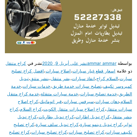
بواسطة
ammar ammar
نشر على
أبريل 9, 2020
نشر في
كراج متنقل
ذو علامة
اسعار قطع غيار سيارات
،
اصلاح سيارات
،
افضل كراج تصليح
سيارت
،
السلام كراج
،
انفاذ سيارات
،
بشر متنقل
،
بنشر متتق
،
تبديل
كمبروسر تكييف
،
تصليح سيارات خدمة طريق
،
خدمات سيارات
،
خدمة
الطريق
،
خدمة تصليح سيارات
،
خدمة سيارات متنقلة
،
خدمة كراج متنقل
السلام
،
دهان سيارات
،
سيرفس سيارات
،
قير اتوماتيك
،
كراج اصلاح
سيارات متنقل
،
كراج اصلاح سيارات متنقل الكويت
،
كراج السلام
،
كراج
بنشر متنقل
،
كراج تبديل اطارات
،
كراج تبديل بطاريات
،
كراج تبديل
تواير
،
كراج تبديل دينمو سيارة
،
كراج تبديل سلف سيارة
،
كراج تصليح
تكييف سيارات
،
كراج تصليح سبارات
،
كراج تصليح سيارات
،
كراج تصليح