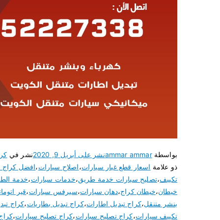
بواسطة
ammar ammar
نشر على
أبريل 9, 2020
نشر في
كرا
ذو علامة
اسعار قطع غيار سيارات
،
اصلاح سيارات
،
افضل كراج ت
تكييف
،
تصليح سيارات خدمة طريق
،
خدمات سيارات
،
خدمة الط
خيطان
،
خيطان كراج
،
دهان سيارات
،
سيرفس سيارات
،
قير اتوما
بنشر متنقل
،
كراج تبديل اطارات
،
كراج تبديل بطاريات
،
كراج تبدي
تكييف سيارات
،
كراج تصليح سبارات
،
كراج تصليح سيارات
،
كراج