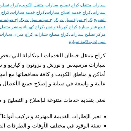
سيارات متنقل
،
كراج تصليح سيارات متنقل الكويت
،
كراج تصليح
سيارات
،
كراج خدمة اصلاح سيارات
،
كراج خدمة سيارات
،
كراج 
الشويخ
،
كراج صباغ سيارات
،
كراج صيانة سيارات
،
كراج صيانة س
قطع غيار سيارة
،
كراج كهرباء وبنشر
،
كراج كهرباء وبنشر متنقل
مركز تصليح سيارات
،
كراج مصلح سيارات
،
كراج ميزان سيارات
سيارات
،
ماكينة سيارة
كراج متنقل خيطان للخدمات المتكاملة التي تخص 
سيارات مرسيدس و بورش و بروتون و كياريو و سكو
أماكن و مناطق الكويت و كافة محافظاتها مع أمهر
عالية و واسعة في صيانة و إصلاح جميع الأعطال و
نعنى بتقديم خدمات متنوعة للإصلاح و التصليح و م
تغير الإطارات القديمة المهترئة و تركيب أنواعا”
تعبئة الوقود في مختلف الأوقات و الطرقات الصح