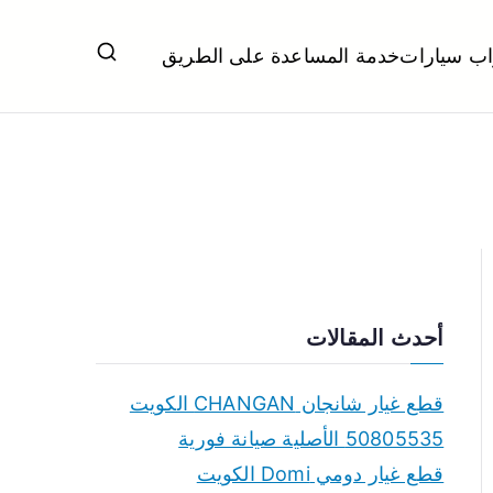
اب سيارات
خدمة المساعدة على الطريق
ل تبديل بطاريات بارخص الاسعار
أحدث المقالات
قطع غيار شانجان CHANGAN الكويت
50805535 الأصلية صيانة فورية
قطع غيار دومي Domi الكويت