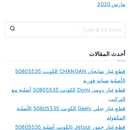
مارس 2020
S
e
a
أحدث المقالات
r
c
قطع غيار شانجان CHANGAN الكويت 50805535
h
الأصلية صيانة فورية
f
قطع غيار دومي Domi الكويت 50805535 أصلية مع
o
التركيب
r
قطع غيار جيلي Geely الكويت 50805535 الأصلية
:
المكفولة
قطع غيار جيتور Jetour بالكويت أصلية 50805535